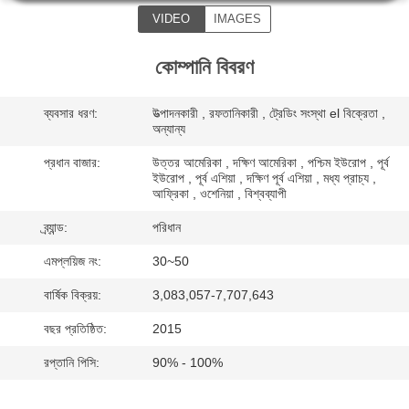
নিয়ন্ত্রণ
VIDEO
IMAGES
কোম্পানি বিবরণ
যোগাযোগ
করুন
ব্যবসার ধরণ:
উত্পাদনকারী , রফতানিকারী , ট্রেডিং সংস্থা el বিক্রেতা ,
অন্যান্য
উদ্ধৃতির
প্রধান বাজার:
উত্তর আমেরিকা , দক্ষিণ আমেরিকা , পশ্চিম ইউরোপ , পূর্ব
ইউরোপ , পূর্ব এশিয়া , দক্ষিণ পূর্ব এশিয়া , মধ্য প্রাচ্য ,
জন্য
আফ্রিকা , ওশেনিয়া , বিশ্বব্যাপী
আবেদন
ব্র্যান্ড:
পরিধান
এমপ্লয়িজ নং:
30~50
সাইট
বার্ষিক বিক্রয়:
3,083,057-7,707,643
ম্যাপ
বছর প্রতিষ্ঠিত:
2015
রপ্তানি পিসি:
90% - 100%
PRIVACY
POLICY