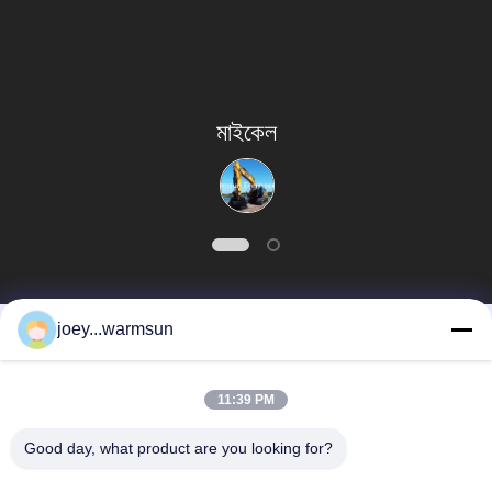
মাইকেল
joey...warmsun
সব
11:39 PM
খনন বালতি বুশিং
খনন বালতি পিনস
Good day, what product are you looking for?
খনন বালতি দাঁত
ব্যবহৃত কংক্রিট পাম্প