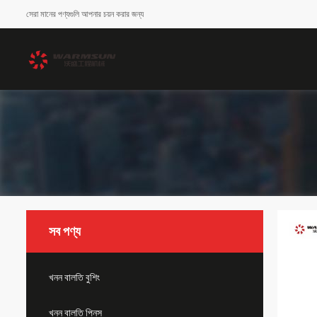
সেরা মানের পণ্যগুলি আপনার চয়ন করার জন্য
সব পণ্য
খনন বালতি বুশিং
খনন বালতি পিনস