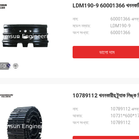
LDM190-9 60001366 খননকারীর আন্ডা
নাম:
60001366 এক্সক্যা
মডেল নম্বার:
LDM190-9
অংশ সংখ্যা:
60001366
ভালো দাম
DEO
10789112 খননকারীর ট্র্যাক লিঙ্ক
নাম:
আকার:
10731*600*172
মাইকেল
অংশ সংখ্যা:
10789112
কেনার অভিজ্ঞতা।