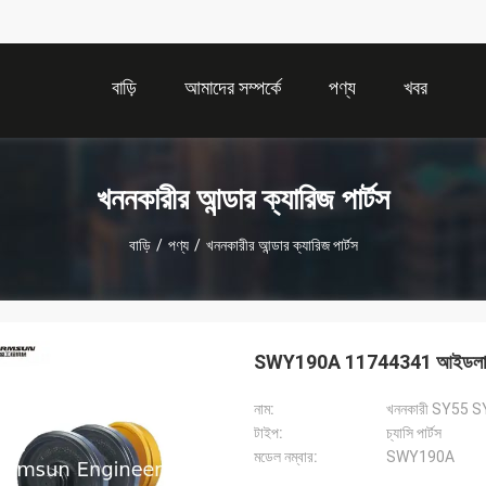
বাড়ি
আমাদের সম্পর্কে
পণ্য
খবর
খননকারীর আন্ডার ক্যারিজ পার্টস
বাড়ি
/
পণ্য
/
খননকারীর আন্ডার ক্যারিজ পার্টস
SWY190A 11744341 আইডলার হুইল অ
নাম:
টাইপ:
চ্যাসি পার্টস
মডেল নম্বার:
SWY190A