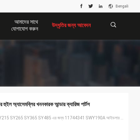
Bengali
আমাদের সাথে
উদ্ধৃতির জন্য আবেদন
যোগাযোগ করুন
描
述
্যাসেমব্লির খননকারক আন্ডার ক্যারিজ পার্টস
খননকারী SY55 SY215 SY265 SY365 SY485 এর জন্য 11744341 SWY190A আইডলার হুইল সমাবেশ