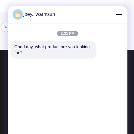
joey...warmsun
2:31 PM
Good day, what product are you looking 
for?
পণ্য
খনন বালতি বুশিং
খনন বালতি পিনস
খনন বালতি দাঁত
সব ধরনের