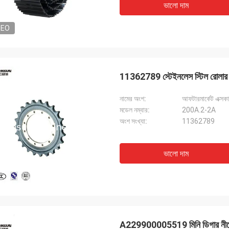
ভালো দাম
DEO
11362789 স্টেইনলেস স্টিল রোলার
নামের অংশ:
আফটারমার্কেট এক্স
মডেল নম্বার:
200A.2-2A
অংশ সংখ্যা:
11362789
ভালো দাম
A229900005519 মিনি ডিগার নীচে রো