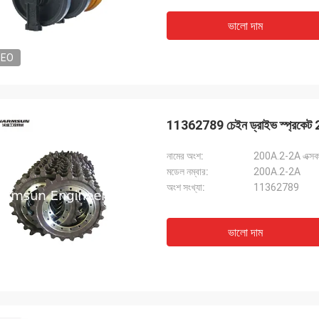
ভালো দাম
DEO
11362789 চেইন ড্রাইভ স্প্রকেট 2
নামের অংশ:
200A.2-2A এক্সকাভ
মডেল নম্বার:
200A.2-2A
অংশ সংখ্যা:
11362789
ভালো দাম