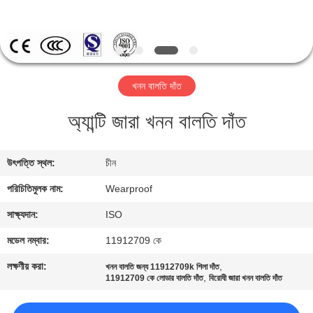
নিয়ন্ত্রণ
যোগাযোগ
করুন
খনন বালতি দাঁত
অ্যান্টি জারা খনন বালতি দাঁত
উদ্ধৃতির
জন্য
উৎপত্তি স্থল:
চীন
আবেদন
পরিচিতিমুলক নাম:
Wearproof
সাইট
সাক্ষ্যদান:
ISO
ম্যাপ
মডেল নম্বার:
11912709 কে
লক্ষণীয় করা:
,
খনন বালতি জন্য 11912709k শিলা দাঁত
,
PRIVACY
11912709 কে লোডার বালতি দাঁত
বিরোধী জারা খনন বালতি দাঁত
POLICY