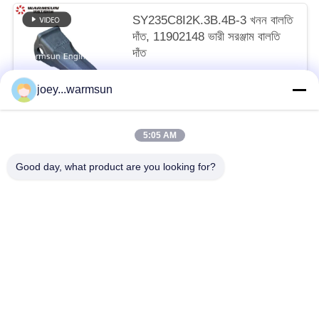
SY235C8I2K.3B.4B-3 খনন বালতি
দাঁত, 11902148 ভারী সরঞ্জাম বালতি
দাঁত
আলোচনাযোগ্য MOQ:1 টুকরা
joey...warmsun
আমাদের সাথে যোগাযোগ করুন
5:05 AM
সব
Good day, what product are you looking for?
খনন বালতি বুশিং
খনন বালতি পিনস
খনন বালতি দাঁত
ব্যবহৃত কংক্রিট পাম্প
ব্যবহৃত খননকারী
SANY খননকারী ফিল্টার