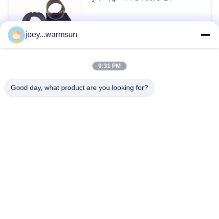
আলোচনাযোগ্য MOQ:1 টুকরা
joey...warmsun
আমাদের সাথে যোগাযোগ করুন
9:31 PM
সব
Good day, what product are you looking for?
খনন বালতি বুশিং
খনন বালতি পিনস
খনন বালতি দাঁত
ব্যবহৃত কংক্রিট পাম্প
ব্যবহৃত খননকারী
SANY খননকারী ফিল্টার
SANY খননকারী বৈদ্যুতিক যন্ত্রাংশ
SANY এক্সকাভেটর হাইড্রোলিক যন্ত্রাংশ