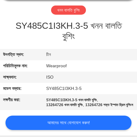
নিয়ন্ত্রণ
খনন বালতি বুশিং
যোগাযোগ
SY485C1I3KH.3-5 খনন বালতি
করুন
বুশিং
উদ্ধৃতির
উৎপত্তি স্থল:
চীন
জন্য
পরিচিতিমুলক নাম:
Wearproof
আবেদন
সাক্ষ্যদান:
ISO
মডেল নম্বার:
SY485C1I3KH.3-5
সাইট
লক্ষণীয় করা:
,
SY485C1I3KH.3-5 খনন বালতি বুশিং
ম্যাপ
,
13264726 খনন বালতি বুশিং
13264726 শক্ত ইস্পাত ড্রিল বুশিংস
PRIVACY
আমাদের সাথে যোগাযোগ করুন!
POLICY