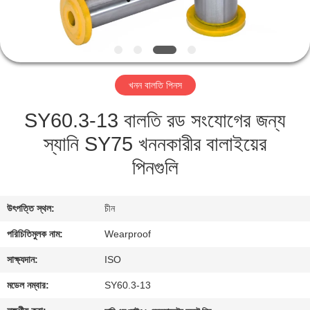
নিয়ন্ত্রণ
যোগাযোগ
করুন
খনন বালতি পিনস
SY60.3-13 বালতি রড সংযোগের জন্য
উদ্ধৃতির
স্যানি SY75 খননকারীর বালাইয়ের
জন্য
পিনগুলি
আবেদন
সাইট
উৎপত্তি স্থল:
চীন
ম্যাপ
পরিচিতিমুলক নাম:
Wearproof
সাক্ষ্যদান:
ISO
PRIVACY
মডেল নম্বার:
SY60.3-13
POLICY