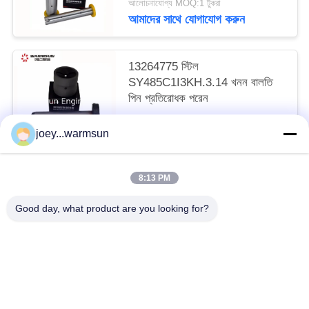
আলোচনাযোগ্য MOQ:1 টুকরা
আমাদের সাথে যোগাযোগ করুন
13264775 স্টিল
SY485C1I3KH.3.14 খনন বালতি
পিন প্রতিরোধক পরেন
আলোচনাযোগ্য MOQ:1 টুকরা
joey...warmsun
আমাদের সাথে যোগাযোগ করুন
8:13 PM
সব
Good day, what product are you looking for?
খনন বালতি বুশিং
খনন বালতি পিনস
খনন বালতি দাঁত
ব্যবহৃত কংক্রিট পাম্প