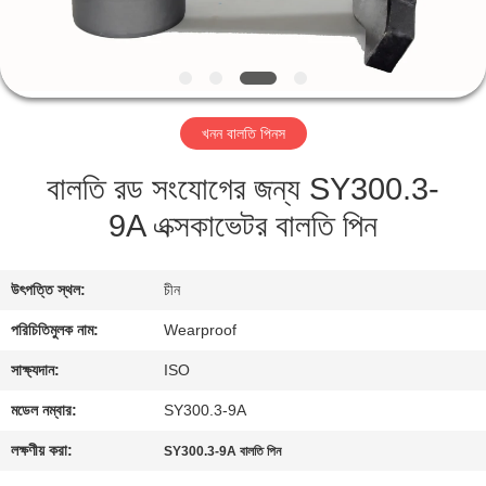
নিয়ন্ত্রণ
যোগাযোগ
করুন
খনন বালতি পিনস
বালতি রড সংযোগের জন্য SY300.3-
উদ্ধৃতির
9A এক্সকাভেটর বালতি পিন
জন্য
আবেদন
উৎপত্তি স্থল:
চীন
সাইট
পরিচিতিমুলক নাম:
Wearproof
ম্যাপ
সাক্ষ্যদান:
ISO
মডেল নম্বার:
SY300.3-9A
PRIVACY
লক্ষণীয় করা:
SY300.3-9A বালতি পিন
POLICY