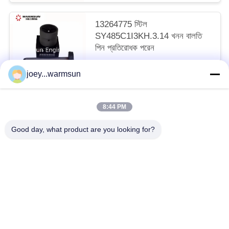
13264775 স্টিল
SY485C1I3KH.3.14 খনন বালতি
পিন প্রতিরোধক পরেন
আলোচনাযোগ্য MOQ:1 টুকরা
joey...warmsun
আমাদের সাথে যোগাযোগ করুন
8:44 PM
সব
Good day, what product are you looking for?
খনন বালতি বুশিং
খনন বালতি পিনস
খনন বালতি দাঁত
ব্যবহৃত কংক্রিট পাম্প
ব্যবহৃত খননকারী
SANY খননকারী ফিল্টার