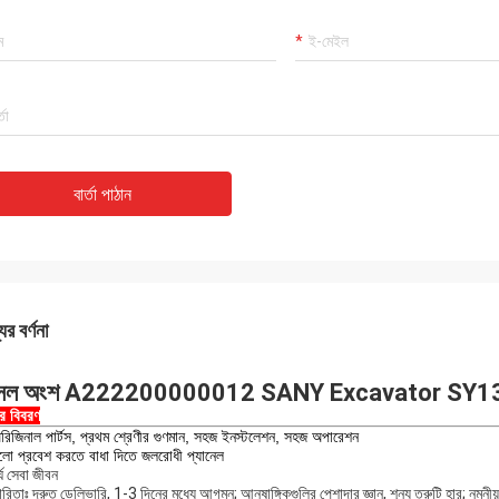
বার্তা পাঠান
ের বর্ণনা
ল অংশ A222200000012 SANY Excavator SY135 
ের বিবরণ
রিজিনাল পার্টস, প্রথম শ্রেণীর গুণমান, সহজ ইনস্টলেশন, সহজ অপারেশন
ুলো প্রবেশ করতে বাধা দিতে জলরোধী প্যানেল
র্ঘ সেবা জীবন
িতাঃ দ্রুত ডেলিভারি, 1-3 দিনের মধ্যে আগমন; আনুষাঙ্গিকগুলির পেশাদার জ্ঞান, শূন্য ত্রুটি হার; নমনীয় 