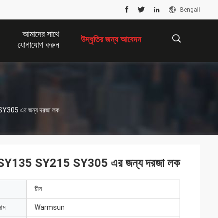
Bengali
আমাদের সাথে
উদ্ধৃতির জন্য আবেদন
যোগাযোগ করুন
描
05 এর জন্য দরজা লক
述
135 SY215 SY305 এর জন্য দরজা লক
চীন
নাম
Warmsun