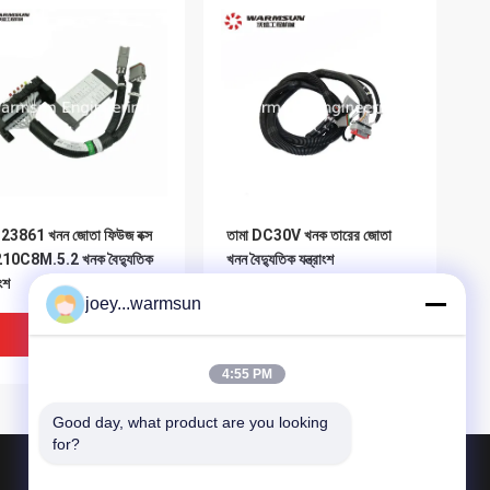
23861 খনন জোতা ফিউজ বক্স
তামা DC30V খনক তারের জোতা
10C8M.5.2 খনক বৈদ্যুতিক
খনন বৈদ্যুতিক যন্ত্রাংশ
াংশ
joey...warmsun
ভালো দাম
ভালো দাম
4:55 PM
Good day, what product are you looking 
for?
পণ্য