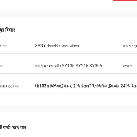
যের বিবরণ
র নাম
SANY খননকারীর জন্য ডোরলক
মডেল নম্ব
দন
স্যানি এক্সক্যাভেটর SY135 SY215 SY305
গুণমান
ষভাবে তুলে ধরা
tk103a জিপিএস ট্র্যাকার
,
2 জি রিয়েল টাইম জিপিএস ট্র্যাকার
,
24 ভি রিয়ে
মাইকেল
কেনার অভিজ্ঞতা।
 বার্তা রেখে যান