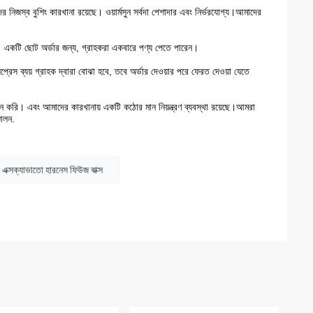
নিজস্ব বুশিং কারখানা রয়েছে। ওয়ার্মসুন সর্বদা পেশাদার এবং নির্ভরযোগ্য।আমাদের
। একটি ছোট অর্ডার জন্য, গ্রাহকরা একবারে পণ্য পেতে পারেন।
্সপ্রেস ব্যয় গ্রাহক দ্বারা বোঝা হবে, তবে অর্ডার দেওয়ার পরে ফেরত দেওয়া যেতে
দন করি। এবং আমাদের কারখানায় একটি কঠোর মান নিয়ন্ত্রণ ব্যবস্থা রয়েছে।আমরা
চালন.
্সক্যাভাতো হারনেস ফিউজ বাক্স