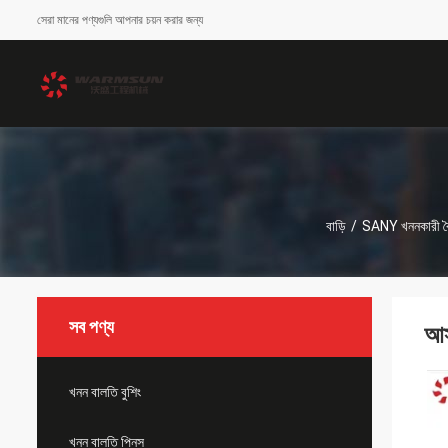
সেরা মানের পণ্যগুলি আপনার চয়ন করার জন্য
বাড়ি
/
SANY খননকারী বৈদ্
সব পণ্য
আ
খনন বালতি বুশিং
খনন বালতি পিনস