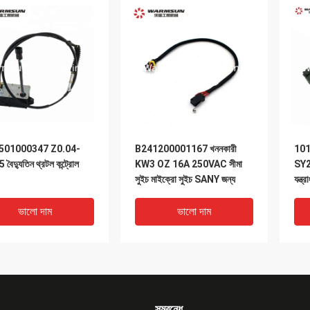
501000347 Z0.04-
B241200001167 খননকারী
101
বৈদ্যুতিন থ্রটল কন্ট্রোল
KW3 OZ 16A 250VAC সীমা
SY2
সুইচ মাইক্রো সুইচ SANY জন্য
যন্ত্র
ভালো দাম
ভালো দাম
সম্বন্ধে