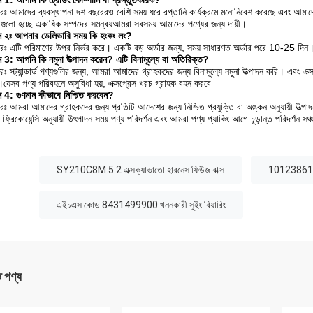
্ন 1: আপনি কি ট্রেডিং কোম্পানি বা প্রস্তুতকারক?
রঃ আমাদের ব্যবস্থাপনা দশ বছরেরও বেশি সময় ধরে রপ্তানি কার্যক্রমে মনোনিবেশ করেছে এবং আমাদের 
ধাগুলো হচ্ছে একাধিক সম্পদের সমন্বয়আমরা সবসময় আমাদের পণ্যের জন্য দায়ী।
্ন ২ঃ আপনার ডেলিভারি সময় কি হংকং লং?
রঃ এটি পরিমাণের উপর নির্ভর করে। একটি বড় অর্ডার জন্য, সময় সাধারণত অর্ডার পরে 10-25 দিন
্ন 3: আপনি কি নমুনা উত্পাদন করেন? এটি বিনামূল্যে বা অতিরিক্ত?
ঃ স্ট্যান্ডার্ড পণ্যগুলির জন্য, আমরা আমাদের গ্রাহকদের জন্য বিনামূল্যে নমুনা উত্পাদন করি। এবং এক
।যেসব পণ্য পরিবহনে অসুবিধা হয়, এক্সপ্রেস খরচ গ্রাহক বহন করবে
্ন 4: গুণমান কীভাবে নিশ্চিত করবেন?
রঃ আমরা আমাদের গ্রাহকদের জন্য প্রতিটি আদেশের জন্য নিশ্চিত প্রযুক্তি বা অঙ্কন অনুযায়ী উত্পা
িষ্ট ফ্রিকোয়েন্সি অনুযায়ী উৎপাদন সময় পণ্য পরিদর্শন এবং আমরা পণ্য প্যাকিং আগে চূড়ান্ত পরিদর্শন সঞ্
:
SY210C8M.5.2 এক্সক্যাভাতো হারনেস ফিউজ বাক্স
10123861 এক
এইচএস কোড 8431499900 খননকারী সুইং বিয়ারিং
ত পণ্য