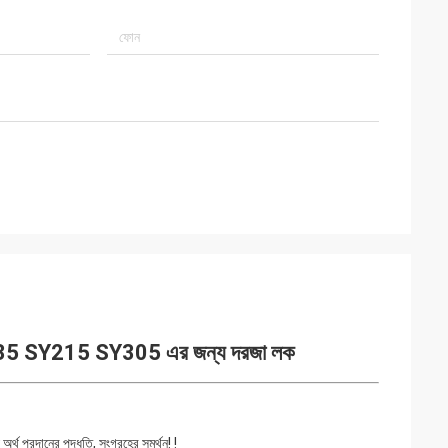
SY215 SY305 এর জন্য দরজা লক
অর্থ প্রদানের পদ্ধতি, সংগ্রহের সমর্থন! !