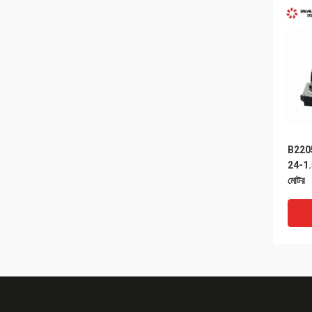
B220
24-1.5 
মোটর