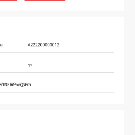
ার
A222200000012
মূল
ল টাইম জিপিএস ট্র্যাকার