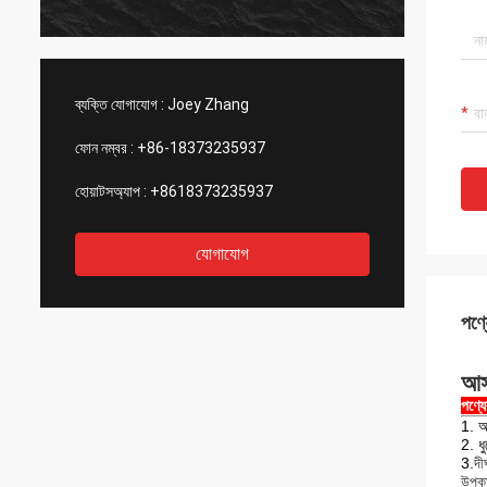
ব্যক্তি যোগাযোগ :
Joey Zhang
ফোন নম্বর :
+86-18373235937
হোয়াটসঅ্যাপ :
+8618373235937
যোগাযোগ
পণ্য
আস
পণ্য
1. অ
2. ধ
3.
দী
উপকার