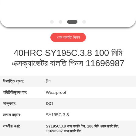
নিয়ন্ত্রণ
যোগাযোগ
করুন
খনন বালতি পিনস
40HRC SY195C.3.8 100 মিমি
উদ্ধৃতির
এক্সক্যাভেটর বালতি পিনস 11696987
জন্য
আবেদন
উৎপত্তি স্থল:
চীন
সাইট
পরিচিতিমুলক নাম:
Wearproof
ম্যাপ
সাক্ষ্যদান:
ISO
মডেল নম্বার:
SY195C.3.8
PRIVACY
লক্ষণীয় করা:
,
,
SY195C.3.8 খনক বালতি পিন
100 মিমি খনক বালতি পিন
POLICY
11696987 খনন বালতি পিন