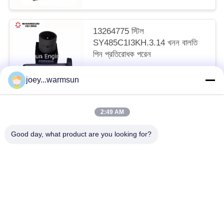
13264775 স্টিল
SY485C1I3KH.3.14 খনন বালতি
পিন প্রতিরোধক পরেন
আলোচনাযোগ্য MOQ:1 টুকরা
joey...warmsun
আমাদের সাথে যোগাযোগ করুন
2:49 AM
সব
Good day, what product are you looking for?
খনন বালতি বুশিং
খনন বালতি পিনস
খনন বালতি দাঁত
ব্যবহৃত কংক্রিট পাম্প
ব্যবহৃত খননকারী
SANY খননকারী ফিল্টার