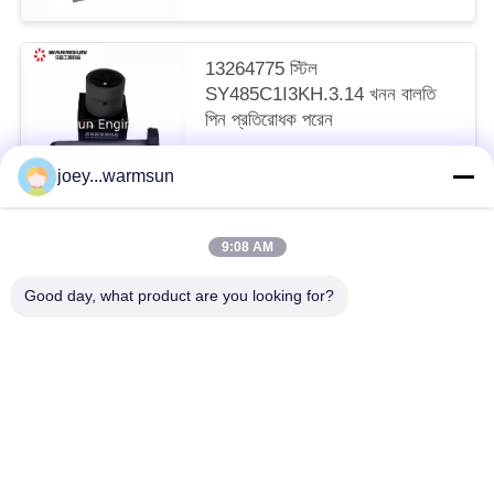
13264775 স্টিল
SY485C1I3KH.3.14 খনন বালতি
পিন প্রতিরোধক পরেন
আলোচনাযোগ্য MOQ:1 টুকরা
joey...warmsun
আমাদের সাথে যোগাযোগ করুন
9:08 AM
সব
Good day, what product are you looking for?
খনন বালতি বুশিং
খনন বালতি পিনস
খনন বালতি দাঁত
ব্যবহৃত কংক্রিট পাম্প
ব্যবহৃত খননকারী
SANY খননকারী ফিল্টার