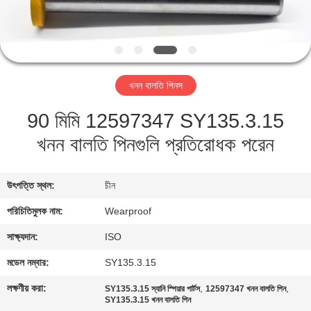
নিয়ন্ত্রণ
যোগাযোগ
করুন
খনন বালতি পিনস
90 মিমি 12597347 SY135.3.15
উদ্ধৃতির
খনন বালতি পিনগুলি প্রতিরোধক পরেন
জন্য
আবেদন
উৎপত্তি স্থল:
চীন
সাইট
পরিচিতিমুলক নাম:
Wearproof
ম্যাপ
সাক্ষ্যদান:
ISO
মডেল নম্বার:
SY135.3.15
PRIVACY
লক্ষণীয় করা:
,
,
SY135.3.15 স্যানি স্পিয়ার পার্টস
12597347 খনন বালতি পিন
POLICY
SY135.3.15 খনন বালতি পিন