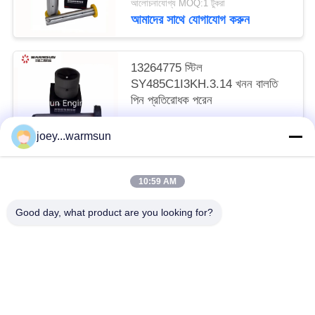
আলোচনাযোগ্য MOQ:1 টুকরা
আমাদের সাথে যোগাযোগ করুন
13264775 স্টিল
SY485C1I3KH.3.14 খনন বালতি
পিন প্রতিরোধক পরেন
আলোচনাযোগ্য MOQ:1 টুকরা
joey...warmsun
আমাদের সাথে যোগাযোগ করুন
10:59 AM
সব
Good day, what product are you looking for?
খনন বালতি বুশিং
খনন বালতি পিনস
খনন বালতি দাঁত
ব্যবহৃত কংক্রিট পাম্প