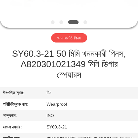
নিয়ন্ত্রণ
যোগাযোগ
করুন
খনন বালতি পিনস
SY60.3-21 50 মিমি খননকারী পিনস,
উদ্ধৃতির
A820301021349 মিনি ডিগার
জন্য
স্পেয়ারস
আবেদন
সাইট
উৎপত্তি স্থল:
চীন
ম্যাপ
পরিচিতিমুলক নাম:
Wearproof
সাক্ষ্যদান:
ISO
PRIVACY
মডেল নম্বার:
SY60.3-21
POLICY