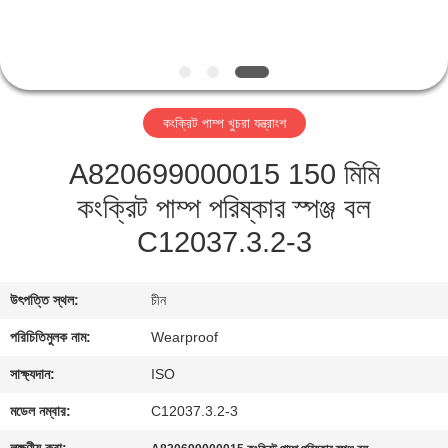
নিয়ন্ত্রণ
যোগাযোগ
করুন
কংক্রিট পাম্প খুচরা যন্ত্রাংশ
A820699000015 150 মিমি
উদ্ধৃতির
কংক্রিট পাম্প পরিষ্কার স্পঞ্জ বল
জন্য
C12037.3.2-3
আবেদন
উৎপত্তি স্থল:
চীন
সাইট
ম্যাপ
পরিচিতিমুলক নাম:
Wearproof
সাক্ষ্যদান:
ISO
PRIVACY
মডেল নম্বার:
C12037.3.2-3
POLICY