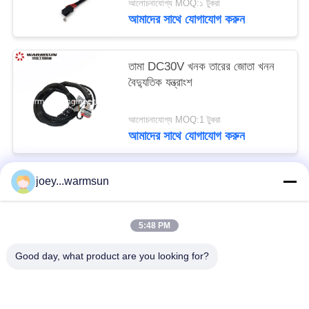
আলোচনাযোগ্য MOQ:১ টুকরা
আমাদের সাথে যোগাযোগ করুন
তামা DC30V খনক তারের জোতা খনন
বৈদ্যুতিক যন্ত্রাংশ
আলোচনাযোগ্য MOQ:1 টুকরা
আমাদের সাথে যোগাযোগ করুন
joey...warmsun
সব
5:48 PM
খনন বালতি বুশিং
খনন বালতি পিনস
Good day, what product are you looking for?
খনন বালতি দাঁত
ব্যবহৃত কংক্রিট পাম্প