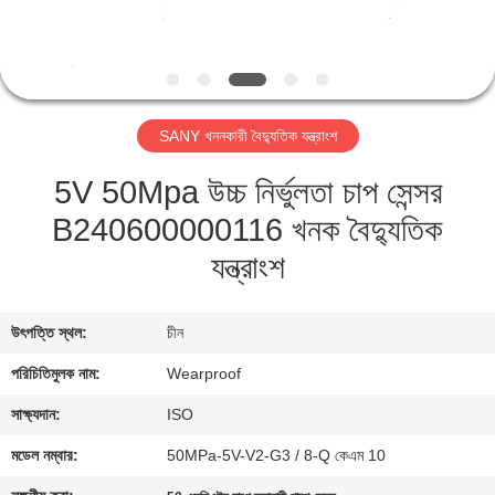
নিয়ন্ত্রণ
যোগাযোগ
করুন
SANY খননকারী বৈদ্যুতিক যন্ত্রাংশ
5V 50Mpa উচ্চ নির্ভুলতা চাপ সেন্সর
উদ্ধৃতির
B240600000116 খনক বৈদ্যুতিক
জন্য
যন্ত্রাংশ
আবেদন
সাইট
উৎপত্তি স্থল:
চীন
ম্যাপ
পরিচিতিমুলক নাম:
Wearproof
সাক্ষ্যদান:
ISO
PRIVACY
মডেল নম্বার:
50MPa-5V-V2-G3 / 8-Q কেএম 10
POLICY