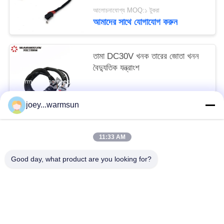
আলোচনাযোগ্য MOQ:১ টুকরা
আমাদের সাথে যোগাযোগ করুন
তামা DC30V খনক তারের জোতা খনন
বৈদ্যুতিক যন্ত্রাংশ
আলোচনাযোগ্য MOQ:1 টুকরা
joey...warmsun
আমাদের সাথে যোগাযোগ করুন
11:33 AM
সব
Good day, what product are you looking for?
খনন বালতি বুশিং
খনন বালতি পিনস
খনন বালতি দাঁত
ব্যবহৃত কংক্রিট পাম্প