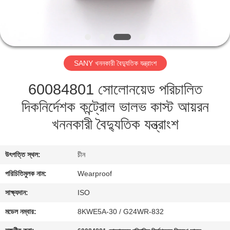
নিয়ন্ত্রণ
যোগাযোগ
করুন
SANY খননকারী বৈদ্যুতিক যন্ত্রাংশ
60084801 সোলোনয়েড পরিচালিত
উদ্ধৃতির
দিকনির্দেশক কন্ট্রোল ভালভ কাস্ট আয়রন
জন্য
খননকারী বৈদ্যুতিক যন্ত্রাংশ
আবেদন
সাইট
উৎপত্তি স্থল:
চীন
ম্যাপ
পরিচিতিমুলক নাম:
Wearproof
সাক্ষ্যদান:
ISO
PRIVACY
মডেল নম্বার:
8KWE5A-30 / G24WR-832
POLICY