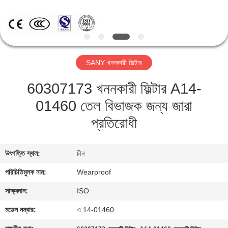
নিয়ন্ত্রণ
যোগাযোগ
করুন
SANY খননকারী ফিল্টার
60307173 খননকারী ফিল্টার A14-
উদ্ধৃতির
01460 তেল বিভাজক জন্য জারা
জন্য
প্রতিরোধী
আবেদন
সাইট
উৎপত্তি স্থল:
চীন
ম্যাপ
পরিচিতিমুলক নাম:
Wearproof
সাক্ষ্যদান:
ISO
PRIVACY
মডেল নম্বার:
এ 14-01460
POLICY