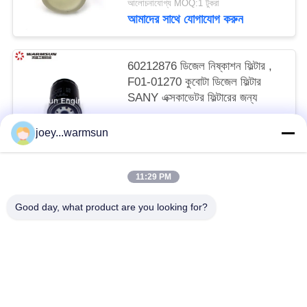
আলোচনাযোগ্য MOQ:1 টুকরা
আমাদের সাথে যোগাযোগ করুন
60212876 ডিজেল নিষ্কাশন ফিল্টার ,
F01-01270 কুবোটা ডিজেল ফিল্টার
SANY এক্সকাভেটর ফিল্টারের জন্য
আলোচনাযোগ্য MOQ:1 টুকরা
joey...warmsun
আমাদের সাথে যোগাযোগ করুন
11:29 PM
সব
Good day, what product are you looking for?
খনন বালতি বুশিং
খনন বালতি পিনস
খনন বালতি দাঁত
ব্যবহৃত কংক্রিট পাম্প