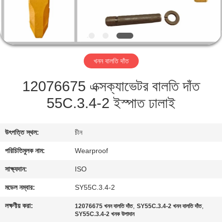
নিয়ন্ত্রণ
যোগাযোগ
করুন
খনন বালতি দাঁত
12076675 এক্সক্যাভেটর বালতি দাঁত
উদ্ধৃতির
55C.3.4-2 ইস্পাত ঢালাই
জন্য
আবেদন
উৎপত্তি স্থল:
চীন
সাইট
পরিচিতিমুলক নাম:
Wearproof
ম্যাপ
সাক্ষ্যদান:
ISO
মডেল নম্বার:
SY55C.3.4-2
PRIVACY
লক্ষণীয় করা:
,
,
12076675 খনন বালতি দাঁত
SY55C.3.4-2 খনন বালতি দাঁত
POLICY
SY55C.3.4-2 খনক উপাদান