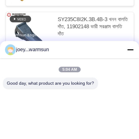
SY235C8I2K.3B.4B-3 খনন বালতি
দাঁত, 11902148 ভারী সরঞ্জাম বালতি
দাঁত
আলোচনাযোগ্য MOQ:1 টুকরা
joey...warmsun
আমাদের সাথে যোগাযোগ করুন
5:04 AM
সব
Good day, what product are you looking for?
খনন বালতি বুশিং
খনন বালতি পিনস
খনন বালতি দাঁত
ব্যবহৃত কংক্রিট পাম্প
ব্যবহৃত খননকারী
SANY খননকারী ফিল্টার