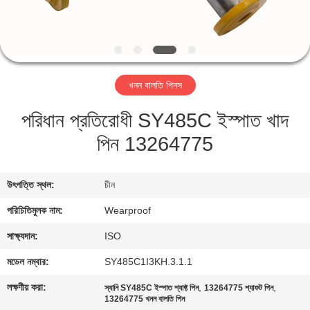
নিয়ন্ত্রণ
যোগাযোগ
করুন
খনন বালতি পিনস
পরিধান প্রতিরোধী SY485C ইস্পাত খাদ
উদ্ধৃতির
পিন 13264775
জন্য
আবেদন
উৎপত্তি স্থল:
চীন
সাইট
পরিচিতিমুলক নাম:
Wearproof
ম্যাপ
সাক্ষ্যদান:
ISO
মডেল নম্বার:
SY485C1I3KH.3.1.1
PRIVACY
লক্ষণীয় করা:
,
,
স্যানি SY485C ইস্পাত শ্যাফ্ট পিন
13264775 শ্যাফট পিন
POLICY
13264775 খনন বালতি পিন