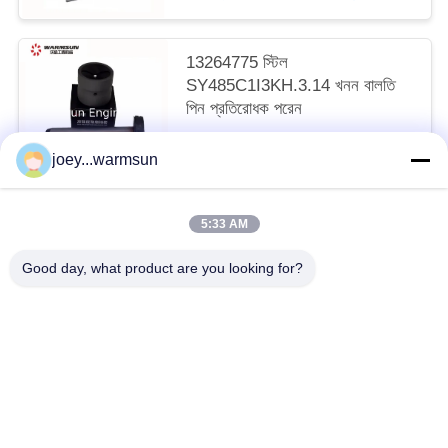
13264775 স্টিল
SY485C1I3KH.3.14 খনন বালতি
পিন প্রতিরোধক পরেন
আলোচনাযোগ্য MOQ:1 টুকরা
joey...warmsun
আমাদের সাথে যোগাযোগ করুন
5:33 AM
সব
Good day, what product are you looking for?
খনন বালতি বুশিং
খনন বালতি পিনস
খনন বালতি দাঁত
ব্যবহৃত কংক্রিট পাম্প
ব্যবহৃত খননকারী
SANY খননকারী ফিল্টার