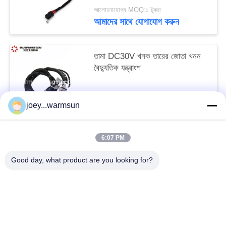
আলোচনাযোগ্য MOQ:১ টুকরা
আমাদের সাথে যোগাযোগ করুন
তামা DC30V খনক তারের জোতা খনন
বৈদ্যুতিক যন্ত্রাংশ
আলোচনাযোগ্য MOQ:1 টুকরা
joey...warmsun
আমাদের সাথে যোগাযোগ করুন
6:07 PM
সব
Good day, what product are you looking for?
খনন বালতি বুশিং
খনন বালতি পিনস
খনন বালতি দাঁত
ব্যবহৃত কংক্রিট পাম্প