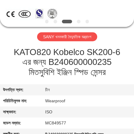
নিয়ন্ত্রণ
যোগাযোগ
করুন
SANY খননকারী বৈদ্যুতিক যন্ত্রাংশ
KATO820 Kobelco SK200-6
উদ্ধৃতির
এর জন্য B240600000235
জন্য
মিতসুবিশি ইঞ্জিন স্পিড সেন্সর
আবেদন
উৎপত্তি স্থল:
চীন
সাইট
ম্যাপ
পরিচিতিমুলক নাম:
Wearproof
সাক্ষ্যদান:
ISO
PRIVACY
মডেল নম্বার:
MC849577
POLICY