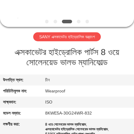
নিয়ন্ত্রণ
যোগাযোগ
করুন
SANY এক্সকাভেটর হাইড্রোলিক যন্ত্রাংশ
এক্সকাভেটর হাইড্রোলিক পার্টস 8 ওয়ে
উদ্ধৃতির
সোলেনয়েড ভালভ ম্যানিফোল্ড
জন্য
আবেদন
উৎপত্তি স্থল:
চীন
সাইট
পরিচিতিমুলক নাম:
Wearproof
ম্যাপ
সাক্ষ্যদান:
ISO
মডেল নম্বার:
8KWE5A-30G24WR-832
PRIVACY
লক্ষণীয় করা:
,
8 ওয়ে সোলেনয়েড ভালভ ম্যানিফোল্ড
,
POLICY
এক্সক্যাভেটর হাইড্রোলিক সোলেনয়েড ভালভ ম্যানিফোল্ড