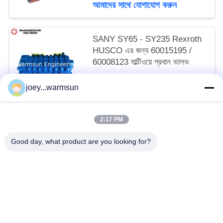
আমাদের সাথে যোগাযোগ করুন
SANY SY65 - SY235 Rexroth
HUSCO এর জন্য 60015195 /
60008123 মাল্টিওয়ে প্রধান ভালভ
আলোচনাযোগ্য MOQ:1 টুকরা
joey...warmsun
আমাদের সাথে যোগাযোগ করুন
2:17 PM
সব
Good day, what product are you looking for?
খনন বালতি বুশিং
খনন বালতি পিনস
খনন বালতি দাঁত
ব্যবহৃত কংক্রিট পাম্প
ব্যবহৃত খননকারী
SANY খননকারী ফিল্টার