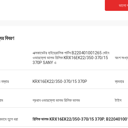
ভালো দ
যের বিবরণ
এক্সকাভেটর হাইড্রোলিক পার্টস B220401001265 মেইন
ওভারফ্লো ভালভ রিলিফ KRX16EK22/350-370/15
অংশ সংখ্য
370P SANY এ
 নম্বার
KRX16EK22/350-370/15 370P
ব্যবহার
াম
প্রধান ওভারফ্লো ভালভ রিলিফ ভালভ
টাইপ
মাইকেল
কেনার অভিজ্ঞতা।
ষভাবে তুলে ধরা
রিলিফ ভালভ KRX16EK22/350-370/15 370P
,
B2204010012