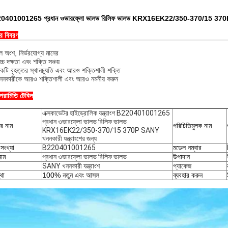
0401001265 প্রধান ওভারফ্লো ভালভ রিলিফ ভালভ KRX16EK22/350-370/15 370P SANY
ের বিবরণ
ল অংশ, নির্ভরযোগ্য মানের
্চ দক্ষতা এবং শক্তি সঞ্চয়
কটি বৃহত্তর স্থানচ্যুতি এবং আরও শক্তিশালী শক্তি
ননকারীকে আরও শক্তিশালী এবং আরও নমনীয় করুন
 পরামিতি টেবিল
এক্সকাভেটর হাইড্রোলিক যন্ত্রাংশ B220401001265
প্রধান ওভারফ্লো ভালভ রিলিফ ভালভ
ের নাম
পরিচিতিমুলক নাম
KRX16EK22/350-370/15 370P SANY
খননকারী যন্ত্রাংশের জন্য
সংখ্যা
B220401001265
মডেল নম্বার
াম
প্রধান ওভারফ্লো ভালভ রিলিফ ভালভ
উপাদান
SANY খননকারী যন্ত্রাংশ
প্যাকেজ
থা
100% নতুন এবং আসল
ব্যবহার করুন