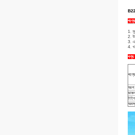
B22
পণ্য
1. মূ
2. উচ
3. এ
4. খ
পণ্য
পণ্য
অংশ 
ডাকন
টাইপ
অবস্