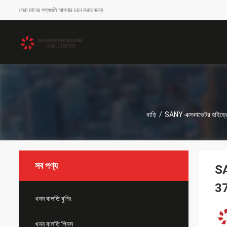
সেরা মানের পণ্যগুলি আপনার চয়ন করার জন্য
বাড়ি
/
SANY এক্সকাভেটর হাইড্রোল
সব পণ্য
SA
3
খনন বালতি বুশিং
খনন বালতি পিনস