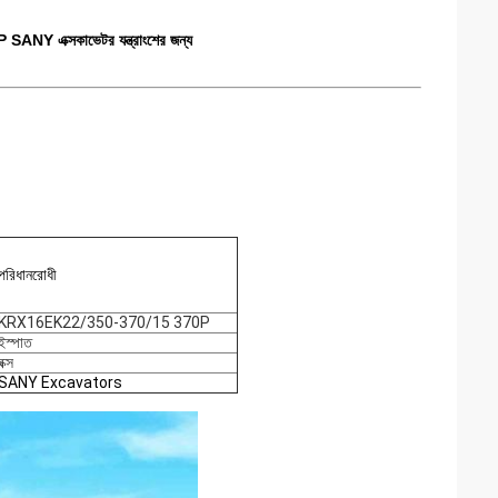
 এক্সকাভেটর যন্ত্রাংশের জন্য
পরিধানরোধী
KRX16EK22/350-370/15 370P
ইস্পাত
বক্স
SANY Excavators