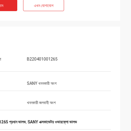
াম
এখন যোগাযোগ
া
B220401001265
SANY খননকারী অংশ
খননকারী জলবাহী অংশ
65 প্রধান ভালভ
,
SANY এক্সকাভেটর ওভারফ্লো ভালভ