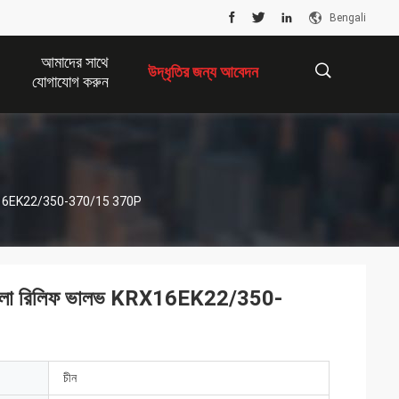
Bengali
আমাদের সাথে
উদ্ধৃতির জন্য আবেদন
যোগাযোগ করুন
描
KRX16EK22/350-370/15 370P
述
্লো রিলিফ ভালভ KRX16EK22/350-
চীন