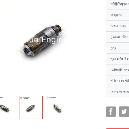
পরিচিতিমুলক 
সাক্ষ্যদান
মডেল নম্বার
ন্যূনতম চাহিদ
মূল্য
প্যাকেজিং বিব
ডেলিভারি সময়
পরিশোধের শর্ত
যোগানের ক্ষমত