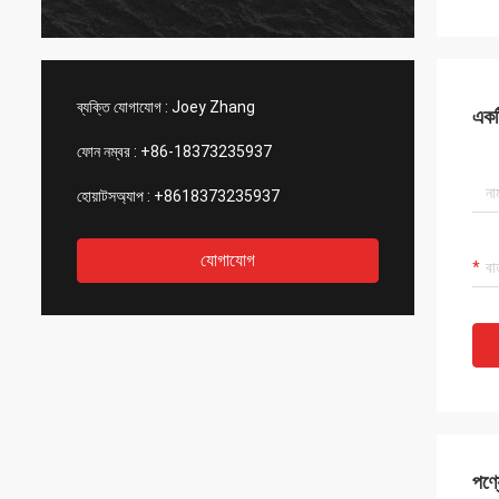
ব্যক্তি যোগাযোগ :
Joey Zhang
একটি
ফোন নম্বর :
+86-18373235937
হোয়াটসঅ্যাপ :
+8618373235937
যোগাযোগ
পণ্য