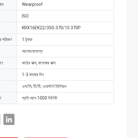
নাম
Wearproof
ISO
KRX16EK22/350-370/15 370P
ার পরিমাণ
1 টুকরা
আলোচনাযোগ্য
রণ
কাঠের বাক্স, কাগজের বাক্স
1-3 কাজের দিন
এল/সি, টি/টি, ওয়েস্টার্ন ইউনিয়ন
া
প্রতি মাসে 1000 ইউনিট