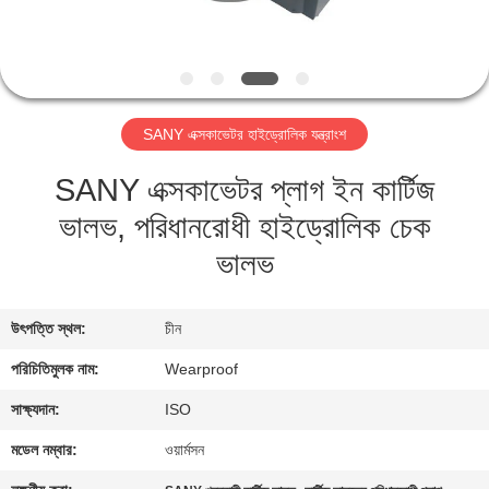
নিয়ন্ত্রণ
যোগাযোগ
করুন
SANY এক্সকাভেটর হাইড্রোলিক যন্ত্রাংশ
SANY এক্সকাভেটর প্লাগ ইন কার্টিজ
উদ্ধৃতির
ভালভ, পরিধানরোধী হাইড্রোলিক চেক
জন্য
ভালভ
আবেদন
সাইট
উৎপত্তি স্থল:
চীন
ম্যাপ
পরিচিতিমুলক নাম:
Wearproof
সাক্ষ্যদান:
ISO
PRIVACY
মডেল নম্বার:
ওয়ার্মসন
POLICY