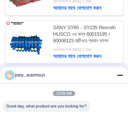
আলোচনাযোগ্য MOQ:1 টুকরা
আমাদের সাথে যোগাযোগ করুন
SANY SY65 - SY235 Rexroth
HUSCO এর জন্য 60015195 /
60008123 মাল্টিওয়ে প্রধান ভালভ
আলোচনাযোগ্য MOQ:1 টুকরা
আমাদের সাথে যোগাযোগ করুন
joey...warmsun
সব
12:05 AM
খনন বালতি বুশিং
খনন বালতি পিনস
Good day, what product are you looking for?
খনন বালতি দাঁত
ব্যবহৃত কংক্রিট পাম্প