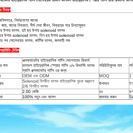
্যাভেটর হাইড্রোলিক পার্টস সোলেনয়েড রিভার্স ভালভস হাইড্রোলিক স্পেয়ার পার্টস ২/৬ রিভার্সিং ভালভ
ের বিবরণ
িনিসপত্র, নির্ভরযোগ্য মানের
র জায়, মানের নিশ্চয়তা, দীর্ঘ সেবা জীবন, বিক্রয়ের পরে চিন্তামুক্ত
ছয় উপায় ভালভ, দুই ছয় উপায় solenoid ভালভ
ছয় উপায় solenoid ভালভ, তিন ছয় উপায় solenoid ভালভ
চার পথ সোলেনয়েড ভালভ, কার্টিজ ভালভ, জলবাহী লক
 পরামিতি টেবিল
এক্সক্যাভেটর হাইড্রোলিক পার্টস সোলেনয়েড রিভার্স
ের নাম
ভালভস হাইড্রোলিক স্পেয়ার পার্টস ২/৬ রিভার্সিং ভালভ
পরিচিতিমুলক নাম
পর
স্যানি এক্সকাভেটর পার্টস এর জন্য
র
OEM এবং ODM
MOQ
1 
Solenoid বিপরীত ভালভ হাইড্রোলিক খুচরা যন্ত্রাংশ
াম
উপাদান
ইস
2/6 বিপরীত ভালভ
2.00 কেজি
রঙ
রূ
থা
100% নতুন এবং আসল
ব্যবহার করুন
S