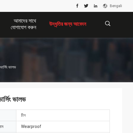
Bengali
আমাদের সাথে
উদ্ধৃতির জন্য আবেদন
যোগাযোগ করুন
描
ার্সিং ভালভ
述
র্সিং ভালভ
চীন
নাম
Wearproof