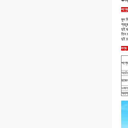
এক্সক
পণ্য
মূল জ
প্রচু
দুই 
তিন 
দুই 
পণ্য
পণ্য
অর্ডা
ডাকন
ওজন
অবস্