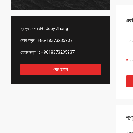
একটি
ব্যক্তি যোগাযোগ :
Joey Zhang
ফোন নম্বর :
+86-18373235937
হোয়াটসঅ্যাপ :
+8618373235937
যোগাযোগ
পণ্য