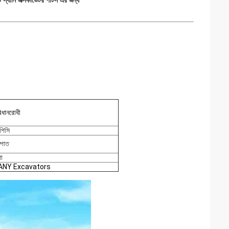
 স্যানি এক্সকাভেটর পার্টস এর জন্য
িধানরোধী
পিসি
্পাত
পা
ANY Excavators