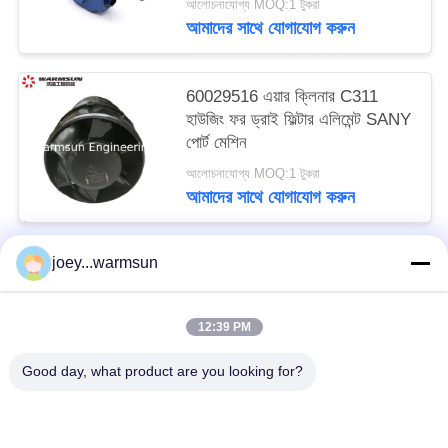
আলোচনাযোগ্য MOQ:1 টুকরা
আমাদের সাথে যোগাযোগ করুন
60029516 এয়ার ক্লিনার C311
হাউজিং ফর ড্রাই ফিল্টার এলিমেন্ট SANY
পোর্ট মেশিন
আলোচনাযোগ্য MOQ:1 টুকরা
আমাদের সাথে যোগাযোগ করুন
joey...warmsun
সব
12:39 PM
খনন বালতি বুশিং
খনন বালতি পিনস
Good day, what product are you looking for?
খনন বালতি দাঁত
ব্যবহৃত কংক্রিট পাম্প