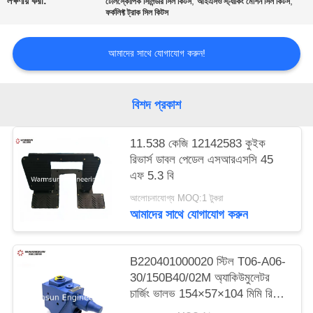
লক্ষণীয় করা:
,
,
টেলিস্কোপিক সিলিন্ডার সিল কিটস
আইএসও স্ট্যাকিং মেশিন সিল কিটস
ফর্কলিফ্ট ট্রাক সিল কিটস
আমাদের সাথে যোগাযোগ করুন!
বিশদ প্রকাশ
11.538 কেজি 12142583 কুইক
রিভার্স ডাবল পেডেল এসআরএসসি 45
এফ 5.3 বি
আলোচনাযোগ্য MOQ:1 টুকরা
আমাদের সাথে যোগাযোগ করুন
B220401000020 স্টিল T06-A06-
30/150B40/02M অ্যাকিউমুলেটর
চার্জিং ভালভ 154×57×104 মিমি রিচ
স্ট্যাকারের জন্য