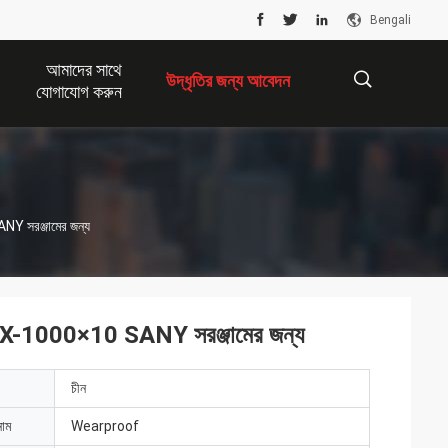
Bengali
আমাদের সাথে
উদ্ধৃতির জন্য আবেদন
যোগাযোগ করুন
描
NY সরঞ্জামের জন্য
述
র FBX-1000×10 SANY সরঞ্জামের জন্য
চীন
নাম
Wearproof