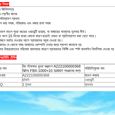
ের বিবরণ
জিনিসপত্র
 শ্রেণীর মানের
পরিস্রাবণ প্রভাব
টল করা সহজ, পরিষ্কার এবং বজায় রাখা সহজ
ভাগ অংশে পুরো বছরের ওয়ারেন্টি রয়েছে, যা বাজারের অন্যদের তুলনায় দীর্ঘ।
ত অংশ 15 দিনের মধ্যে কোনো কারণ ছাড়াই ফেরত বা প্রতিস্থাপন করা যেতে পারে।
়োজনে অর্ডার দেওয়ার আগে গ্রাহকদের নমুনা দেওয়া হয়।
হকদের যে কোনো সময় আমাদের কোম্পানি দেখার জন্য স্বাগত জানানো হয়.
ার বিক্রয়োত্তর পরিষেবা ব্যবস্থার কারণে গ্রাহকদের নির্দিষ্ট এবং স্পষ্ট অনলাইন নির্দেশিকা দেওয়া হয
 পরামিতি টেবিল
রিচ স্ট্যাকার খুচরা যন্ত্রাংশ A222100000368
ের নাম
পরিচিতিমুলক নাম
ফিল্টার FBX-1000×10 SANY সরঞ্জামের জন্য
সংখ্যা
A222100000368
মডেল নম্বার
ছাঁকনি
ওয়ারেন্টি
Q
1 টুকরা
ব্যবহার