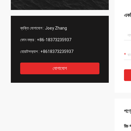
একটি
ব্যক্তি যোগাযোগ :
Joey Zhang
ফোন নম্বর :
+86-18373235937
হোয়াটসঅ্যাপ :
+8618373235937
যোগাযোগ
পণ্য
রিচ 