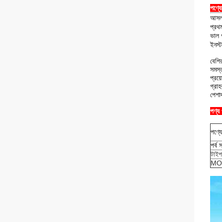
পণ্য
আসল 
প্রথম
ভাল 
ইনস্
বেশির
সমস্
প্রয
গ্রা
পেশাদ
পণ্য
পণ্য
পর্ব 
টাইপ
MO