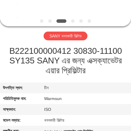
নিয়ন্ত্রণ
যোগাযোগ
করুন
SANY খননকারী ফিল্টার
B222100000412 30830-11100
উদ্ধৃতির
SY135 SANY এর জন্য এক্সক্যাভেটর
জন্য
এয়ার প্রিফিল্টার
আবেদন
উৎপত্তি স্থল:
চীন
সাইট
ম্যাপ
পরিচিতিমুলক নাম:
Warmsun
সাক্ষ্যদান:
ISO
PRIVACY
মডেল নম্বার:
খননকারী ফিল্টার
POLICY