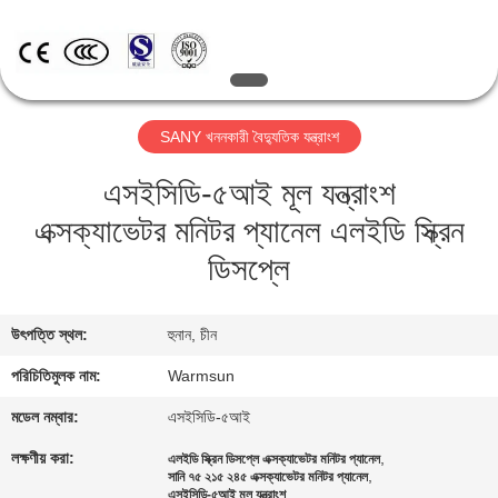
নিয়ন্ত্রণ
যোগাযোগ
করুন
SANY খননকারী বৈদ্যুতিক যন্ত্রাংশ
এসইসিডি-৫আই মূল যন্ত্রাংশ
উদ্ধৃতির
এক্সক্যাভেটর মনিটর প্যানেল এলইডি স্ক্রিন
জন্য
ডিসপ্লে
আবেদন
সাইট
উৎপত্তি স্থল:
হুনান, চীন
ম্যাপ
পরিচিতিমুলক নাম:
Warmsun
মডেল নম্বার:
এসইসিডি-৫আই
PRIVACY
লক্ষণীয় করা:
,
এলইডি স্ক্রিন ডিসপ্লে এক্সক্যাভেটর মনিটর প্যানেল
,
সানি ৭৫ ২১৫ ২৪৫ এক্সক্যাভেটর মনিটর প্যানেল
POLICY
এসইসিডি-৫আই মূল যন্ত্রাংশ