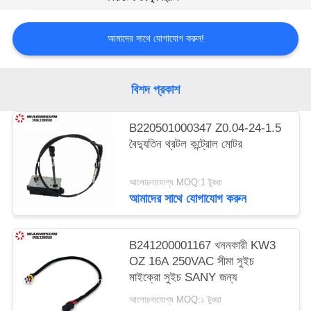
আমাদের সাথে যোগাযোগ করুন!
বিশদ প্রকাশ
B220501000347 Z0.04-24-1.5
বৈদ্যুতিন থ্রটল কন্ট্রোল মোটর
আলোচনাযোগ্য MOQ:1 টুকরা
আমাদের সাথে যোগাযোগ করুন
B241200001167 খননকারী KW3
OZ 16A 250VAC সীমা সুইচ
মাইক্রো সুইচ SANY জন্য
আলোচনাযোগ্য MOQ:১ টুকরা