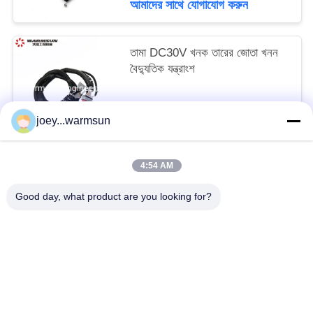
আমাদের সাথে যোগাযোগ করুন
তামা DC30V খনক তারের জোতা খনন
বৈদ্যুতিক যন্ত্রাংশ
আলোচনাযোগ্য MOQ:1 টুকরা
joey...warmsun
আমাদের সাথে যোগাযোগ করুন
4:54 AM
সব
Good day, what product are you looking for?
খনন বালতি বুশিং
খনন বালতি পিনস
খনন বালতি দাঁত
ব্যবহৃত কংক্রিট পাম্প
ব্যবহৃত খননকারী
SANY খননকারী ফিল্টার