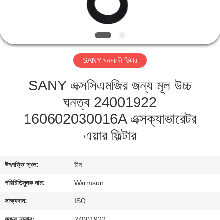
নিয়ন্ত্রণ
যোগাযোগ
করুন
SANY খননকারী ফিল্টার
SANY এক্সসিএমজির জন্য মূল উচ্চ
উদ্ধৃতির
ঘনত্ব 24001922
জন্য
160602030016A এক্সক্যাভারেটর
আবেদন
এয়ার ফিল্টার
সাইট
ম্যাপ
উৎপত্তি স্থল:
চীন
পরিচিতিমুলক নাম:
Warmsun
PRIVACY
সাক্ষ্যদান:
ISO
POLICY
মডেল নম্বার:
24001922