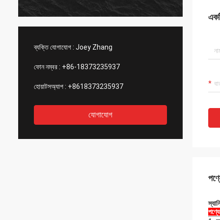
একটি
ব্যক্তি যোগাযোগ :
Joey Zhang
ফোন নম্বর :
+86-18373235937
হোয়াটসঅ্যাপ :
+8618373235937
যোগাযোগ
পণ্য
স্যান
পণ্য