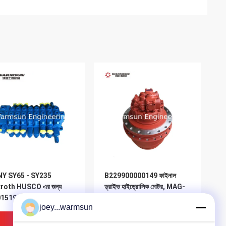
Y SY65 - SY235
B229900000149 ফাইনাল
roth HUSCO এর জন্য
ড্রাইভ হাইড্রোলিক মোটর, MAG-
15195 / 60008123
170VP-3400E-7 খনক ড্রাইভ
joey...warmsun
িওয়ে প্রধান ভালভ
মোটর
ভালো দাম
ভালো দাম