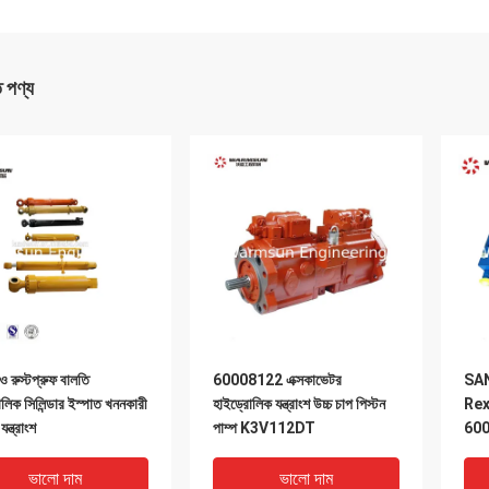
ত পণ্য
রুস্টপ্রুফ বালতি
60008122 এক্সকাভেটর
SAN
লিক সিলিন্ডার ইস্পাত খননকারী
হাইড্রোলিক যন্ত্রাংশ উচ্চ চাপ পিস্টন
Rex
ন্ত্রাংশ
পাম্প K3V112DT
600
মাল্ট
ভালো দাম
ভালো দাম