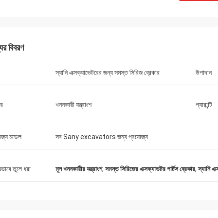
যের বিবরণ
স্যানি এক্সক্যাভেটরের জন্য সমস্ত সিরিজ ব্রেকার
উপাদান
ার
খননকারী যন্ত্রাংশ
গ্যারান্টি
োজ্য মডেল
সব Sany excavators জন্য প্রযোজ্য
ষভাবে তুলে ধরা
মূল খননকারীর যন্ত্রাংশ
,
সমস্ত সিরিজের এক্সক্যাভটর পার্টস ব্রেকার
,
স্যানি এক
মাইকেল
কেনার অভিজ্ঞতা।