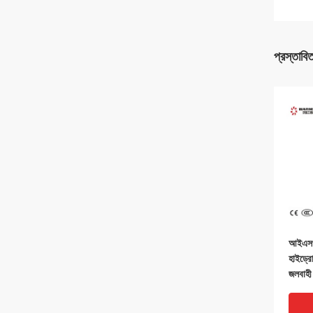
প্রস্তাবি
আইএসও 
হাইড্রো
জলবাহী য