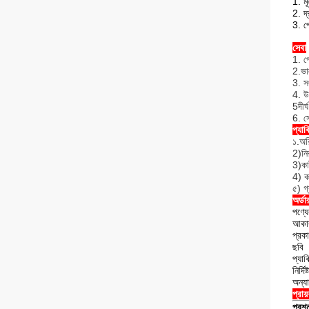
1. মূ
2. দ
3. প
সেবা
1. প
2.ভা
3. সং
4. উচ
5দীর্
6. স
প্যাক
১.অর
2)নি
3)কা
4) ক
৫) গ
অর্ডা
পণ্যে
আকা
প্রক
ছবি
প্যাক
নির্দ
অন্যা
প্রায
প্রশ