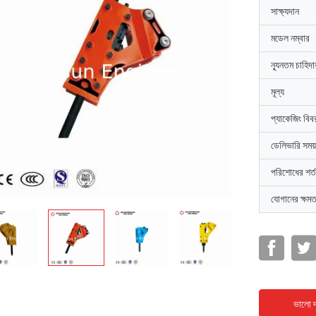
সাক্ষ্যদান
মডেল নম্বার
ন্যূনতম চাহিদ
মূল্য
প্যাকেজিং বিব
ডেলিভারি সময়
পরিশোধের শর্ত
যোগানের ক্ষমত
ভালো দ