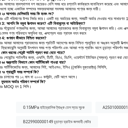
রঃ আমাদের ব্যবস্থাপনা দশ বছরেরও বেশি সময় ধরে রপ্তানি কার্যক্রমে মনোনিবেশ করেছে এবং আমাদের 
ধাগুলো হচ্ছে একাধিক সম্পদের সমন্বয়আমরা সবসময় আমাদের পণ্যের জন্য দায়ী।
্ন ২ঃ আপনার ডেলিভারি সময় কি হংকং লং?
রঃ এটি পরিমাণের উপর নির্ভর করে। একটি বড় অর্ডারের জন্য, সময়টি অর্ডার দেওয়ার পরে সাধারণ
্ন 3: আপনি কি নমুনা উত্পাদন করেন? এটি বিনামূল্যে বা অতিরিক্ত?
ঃ স্ট্যান্ডার্ড পণ্যগুলির জন্য, আমরা আমাদের গ্রাহকদের জন্য বিনামূল্যে নমুনা উত্পাদন করি। এবং এক
।যেসব পণ্য পরিবহনে অসুবিধা হয়, এক্সপ্রেস খরচ গ্রাহক বহন করবে
্ন 4: গুণমান কীভাবে নিশ্চিত করবেন?
রঃ আমরা আমাদের গ্রাহকদের জন্য প্রতিটি আদেশের জন্য নিশ্চিত প্রযুক্তি বা অঙ্কন অনুযায়ী উত্পা
িষ্ট ফ্রিকোয়েন্সি অনুযায়ী উৎপাদন সময় পণ্য পরিদর্শন এবং আমরা পণ্য প্যাকিং আগে চূড়ান্ত পরিদর্শন সঞ্
কোন ধরনের পেমেন্ট শর্তাদি গ্রহণ করা যেতে পারে?
ঃ পেমেন্টের শর্তাবলীর জন্য, এল/সি, টি/টি, ডি/এ, ডি/পি, ওয়েস্টার্ন ইউনিয়ন (সম্ভব) গ্রহণ করা যে
ন ৬ঃ যন্ত্রপাতি বিভাগে কোন সার্টিফিকেট পাওয়া যায়?
রঃ সার্টিফিকেটের জন্য, আমাদের সিই, আইএসও, ইপিএ ((মার্কিন যুক্তরাষ্ট্র) সিসিসি,
ন ৭ঃ গ্যারান্টি সময় সম্পর্কে কি?
রঃ চালানের পর ১২ মাস বা ২০০০ কর্মঘন্টা, যেটি আগে আসে।
ন্যূনতম অর্ডার পরিমাণ সম্পর্কে কি?
তরঃ MOQ হল 1 পিসি।
:
0.15MPa হাইড্রোলিক ট্যাঙ্ক তেল স্তর সূচক
A250100000174 হ
B229900000149 চূড়ান্ত ড্রাইভ জলবাহী মোটর