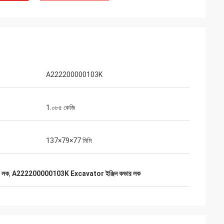
A222200000103K
1.০৮৫ কেজি
137×79×77 মিমি
র লক
,
A222200000103K Excavator ইঞ্জিন কভার লক