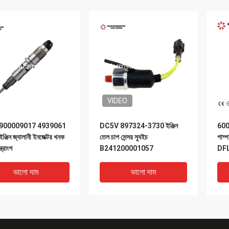
VIDEO
900009017 4939061
DC5V 897324-3730 ইঞ্জিন
6006
ঞ্জিন জ্বালানী ইনজেক্টর খনক
তেল চাপ সেন্সর স্যুইচ
পাম
্ত্রাংশ
B241200001057
DF
ভালো দাম
ভালো দাম