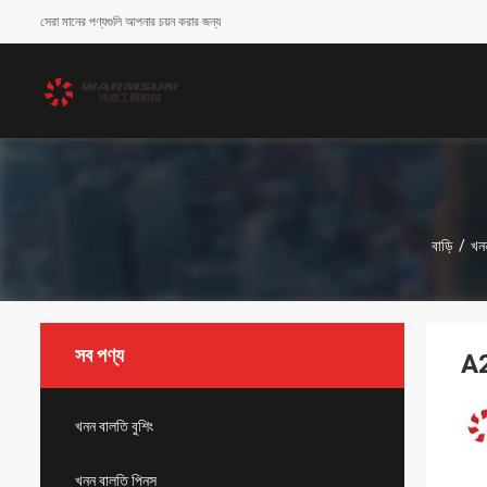
সেরা মানের পণ্যগুলি আপনার চয়ন করার জন্য
বাড়ি
/
খনন
সব পণ্য
A2
খনন বালতি বুশিং
খনন বালতি পিনস