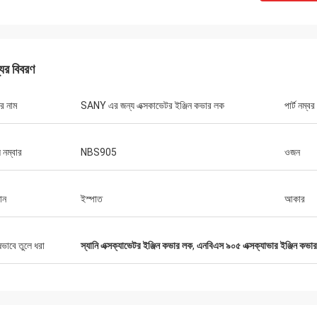
যের বিবরণ
র নাম
SANY এর জন্য এক্সকাভেটর ইঞ্জিন কভার লক
পার্ট নম্বর
 নম্বার
NBS905
ওজন
ান
ইস্পাত
আকার
ষভাবে তুলে ধরা
স্যানি এক্সক্যাভেটর ইঞ্জিন কভার লক
,
এনবিএস ৯০৫ এক্সক্যাভার ইঞ্জিন কভা
মাইকেল
কেনার অভিজ্ঞতা।