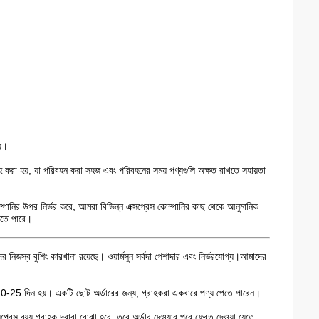
য়।
রবরাহ করা হয়, যা পরিবহন করা সহজ এবং পরিবহনের সময় পণ্যগুলি অক্ষত রাখতে সহায়তা
ম্পানির উপর নির্ভর করে, আমরা বিভিন্ন এক্সপ্রেস কোম্পানির কাছ থেকে আনুমানিক
পেতে পারে।
নিজস্ব বুশিং কারখানা রয়েছে। ওয়ার্মসুন সর্বদা পেশাদার এবং নির্ভরযোগ্য।আমাদের
ত 10-25 দিন হয়। একটি ছোট অর্ডারের জন্য, গ্রাহকরা একবারে পণ্য পেতে পারেন।
্সপ্রেস ব্যয় গ্রাহক দ্বারা বোঝা হবে, তবে অর্ডার দেওয়ার পরে ফেরত দেওয়া যেতে