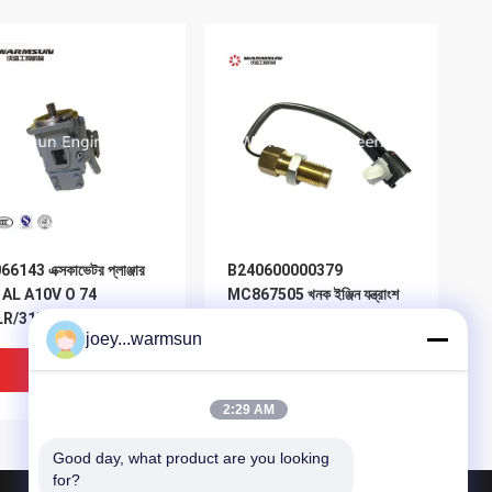
6143 এক্সকাভেটর প্লাঞ্জার
B240600000379
্প AL A10V O 74
MC867505 খনক ইঞ্জিন যন্ত্রাংশ
LR/31R-VSC42N00-S2
ইঞ্জিন গতি সেন্সর
joey...warmsun
ভালো দাম
ভালো দাম
2:29 AM
Good day, what product are you looking 
for?