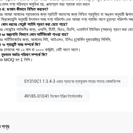
।যেসব পণ্য পরিবহনে অসুবিধা হয়, এক্সপ্রেস খরচ গ্রাহক বহন করবে
্ন 4: গুণমান কীভাবে নিশ্চিত করবেন?
রঃ আমরা আমাদের গ্রাহকদের জন্য প্রতিটি আদেশের জন্য নিশ্চিত প্রযুক্তি বা অঙ্কন অনুযায়ী উত্পা
িষ্ট ফ্রিকোয়েন্সি অনুযায়ী উৎপাদন সময় পণ্য পরিদর্শন এবং আমরা পণ্য প্যাকিং আগে চূড়ান্ত পরিদর্শন সঞ্
কোন ধরনের পেমেন্ট শর্তাদি গ্রহণ করা যেতে পারে?
ঃ পেমেন্টের শর্তাবলীর জন্য, এল/সি, টি/টি, ডি/এ, ডি/পি, ওয়েস্টার্ন ইউনিয়ন (সম্ভব) গ্রহণ করা যে
ন ৬ঃ যন্ত্রপাতি বিভাগে কোন সার্টিফিকেট পাওয়া যায়?
রঃ সার্টিফিকেটের জন্য, আমাদের সিই, আইএসও, ইপিএ ((মার্কিন যুক্তরাষ্ট্র) সিসিসি,
ন ৭ঃ গ্যারান্টি সময় সম্পর্কে কি?
রঃ চালানের পর ১২ মাস বা ২০০০ কর্মঘন্টা, যেটি আগে আসে।
ন্যূনতম অর্ডার পরিমাণ সম্পর্কে কি?
তরঃ MOQ হল 1 পিসি।
:
SY310C1.1.3.4-3 এয়ার গ্রহণের ভ্যাকুয়াম পায়ের পাতার মোজাবিশেষ
49185-01041 ডিজেল ইঞ্জিন টার্বোচার্জার
ত পণ্য