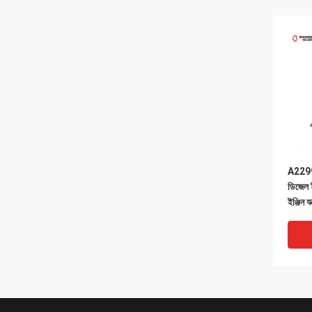
A229
ডিজেল ই
ইঞ্জিন যন