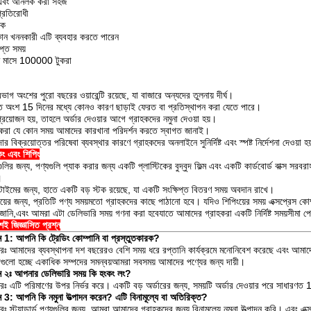
এবং আনলক করা সহজ
 প্রতিরোধী
লক
োন খননকারী এটি ব্যবহার করতে পারেন
িপ্ত সময়
ি মাসে 100000 টুকরা
ভাগ অংশের পুরো বছরের ওয়ারেন্টি রয়েছে, যা বাজারে অন্যদের তুলনায় দীর্ঘ।
ত অংশ 15 দিনের মধ্যে কোনও কারণ ছাড়াই ফেরত বা প্রতিস্থাপন করা যেতে পারে।
্রয়োজন হয়, তাহলে অর্ডার দেওয়ার আগে গ্রাহকদের নমুনা দেওয়া হয়।
হকরা যে কোন সময় আমাদের কারখানা পরিদর্শন করতে স্বাগত জানাই।
ার বিক্রয়োত্তর পরিষেবা ব্যবস্থার কারণে গ্রাহকদের অনলাইনে সুনির্দিষ্ট এবং স্পষ্ট নির্দেশনা দেওয়া হ
িং এবং শিপিং
লির জন্য, পণ্যগুলি প্যাক করার জন্য একটি প্লাস্টিকের বুদ্বুদ ফিল্ম এবং একটি কার্ডবোর্ড বাক্স স
।
টাইমের জন্য, হাতে একটি বড় স্টক রয়েছে, যা একটি সংক্ষিপ্ত বিতরণ সময় অবদান রাখে।
ংয়ের জন্য, প্রতিটি পণ্য সময়মতো গ্রাহকদের কাছে পাঠানো হবে। যদিও শিপিংয়ের সময় এক্সপ্রেস কো
 জানি,এবং আমরা এটা ডেলিভারি সময় গণনা করা হবেযাতে আমাদের গ্রাহকরা একটি নির্দিষ্ট সময়সীমা 
়শই জিজ্ঞাসিত প্রশ্ন
্ন 1: আপনি কি ট্রেডিং কোম্পানি বা প্রস্তুতকারক?
রঃ আমাদের ব্যবস্থাপনা দশ বছরেরও বেশি সময় ধরে রপ্তানি কার্যক্রমে মনোনিবেশ করেছে এবং আমাদের 
ধাগুলো হচ্ছে একাধিক সম্পদের সমন্বয়আমরা সবসময় আমাদের পণ্যের জন্য দায়ী।
্ন ২ঃ আপনার ডেলিভারি সময় কি হংকং লং?
রঃ এটি পরিমাণের উপর নির্ভর করে। একটি বড় অর্ডারের জন্য, সময়টি অর্ডার দেওয়ার পরে সাধারণ
্ন 3: আপনি কি নমুনা উত্পাদন করেন? এটি বিনামূল্যে বা অতিরিক্ত?
ঃ স্ট্যান্ডার্ড পণ্যগুলির জন্য, আমরা আমাদের গ্রাহকদের জন্য বিনামূল্যে নমুনা উত্পাদন করি। এবং এক