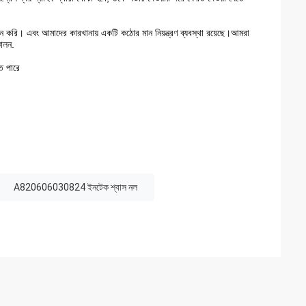
দন করি। এবং আমাদের কারখানায় একটি কঠোর মান নিয়ন্ত্রণ ব্যবস্থা রয়েছে।আমরা
চালন.
তে পারে
A820606030824 ইনটেক শ্বাস নল