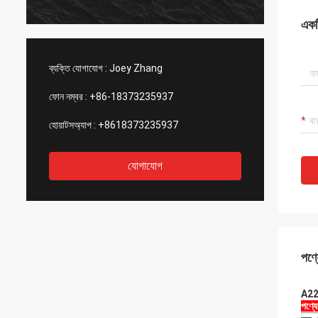
একটি
ব্যক্তি যোগাযোগ :
Joey Zhang
ফোন নম্বর :
+86-18373235937
হোয়াটসঅ্যাপ :
+8618373235937
যোগাযোগ
পণ্য
A222
পণ্য