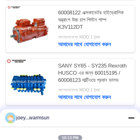
60008122 এক্সকাভেটর হাইড্রোলিক
যন্ত্রাংশ উচ্চ চাপ পিস্টন পাম্প
K3V112DT
আলোচনাযোগ্য MOQ:1 টুকরা
আমাদের সাথে যোগাযোগ করুন
SANY SY65 - SY235 Rexroth
HUSCO এর জন্য 60015195 /
60008123 মাল্টিওয়ে প্রধান ভালভ
আলোচনাযোগ্য MOQ:1 টুকরা
আমাদের সাথে যোগাযোগ করুন
joey...warmsun
সব
10:13 PM