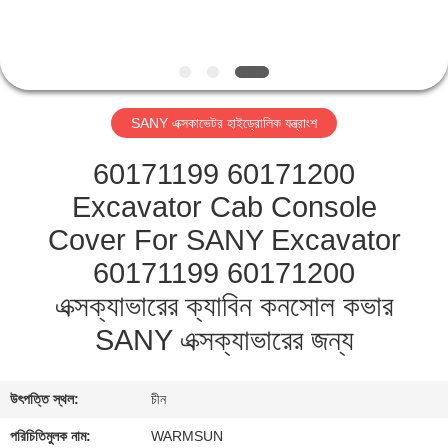
নিয়ন্ত্রণ
যোগাযোগ
করুন
SANY এক্সকাভেটর হাইড্রোলিক যন্ত্রাংশ
60171199 60171200
উদ্ধৃতির
Excavator Cab Console
জন্য
Cover For SANY Excavator
আবেদন
60171199 60171200
এক্সক্যাভারের ক্যাবিন কনসোল কভার
সাইট
SANY এক্সক্যাভারের জন্য
ম্যাপ
PRIVACY
উৎপত্তি স্থল:
চীন
POLICY
পরিচিতিমুলক নাম:
WARMSUN