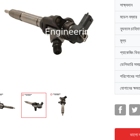
সাক্ষ্যদান
মডেল নম্বার
ন্যূনতম চাহিদ
মূল্য
প্যাকেজিং বিব
ডেলিভারি সময়
পরিশোধের শর্ত
যোগানের ক্ষমত
ভালো দ