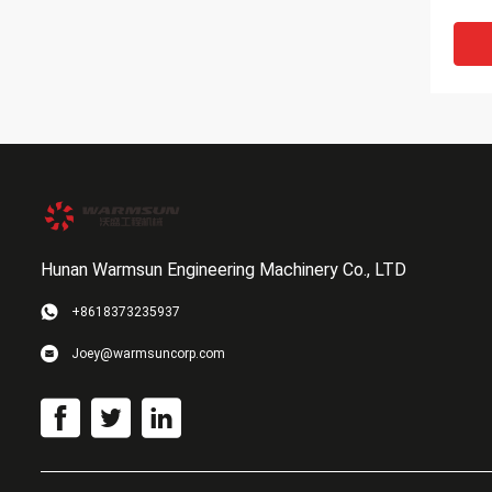
Hunan Warmsun Engineering Machinery Co., LTD
+8618373235937
খননকা
Joey@warmsuncorp.com
KR3G-
রেগুলেট