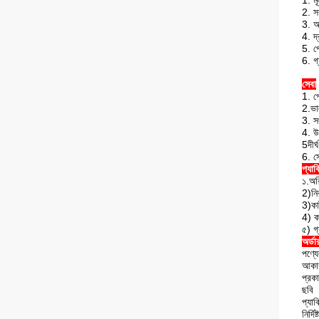
1. মূ
2. সব
3. আ
4. দ
5. প
6. গ্
সেবা
1. প
2.ভা
3. সং
4. উচ
5দীর্
6. স
প্যাক
১.অর
2)নি
3)কা
4) ক
৫) গ
অর্ডা
পণ্যে
আকা
প্রক
ছবি
প্যাক
নির্দ