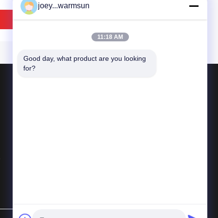
joey...warmsun
ভালো দাম
ভালো দাম
11:18 AM
Good day, what product are you looking 
for?
পণ্য
খনন বালতি বুশিং
খনন বালতি পিনস
খনন বালতি দাঁত
S2.8.5 13897426 খনক
310C1.1.3.4-3 এয়ার ইনটেক
সব ধরনের
ন যন্ত্রাংশ তেল রিটার্ন পাইপ
ভ্যাকুয়াম হোস ,
A820606030824 ইনটেক ব্রীদার
টিউব
ভালো দাম
ভালো দাম