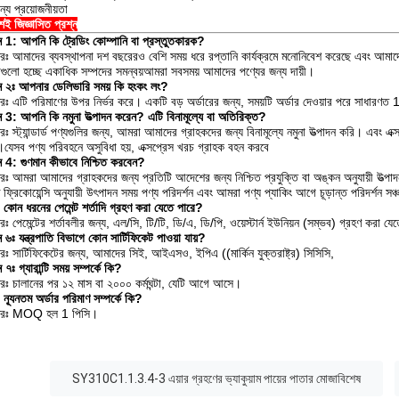
ন্য প্রয়োজনীয়তা
়শই জিজ্ঞাসিত প্রশ্ন
্ন 1: আপনি কি ট্রেডিং কোম্পানি বা প্রস্তুতকারক?
রঃ আমাদের ব্যবস্থাপনা দশ বছরেরও বেশি সময় ধরে রপ্তানি কার্যক্রমে মনোনিবেশ করেছে এবং আমাদের 
ধাগুলো হচ্ছে একাধিক সম্পদের সমন্বয়আমরা সবসময় আমাদের পণ্যের জন্য দায়ী।
্ন ২ঃ আপনার ডেলিভারি সময় কি হংকং লং?
রঃ এটি পরিমাণের উপর নির্ভর করে। একটি বড় অর্ডারের জন্য, সময়টি অর্ডার দেওয়ার পরে সাধারণ
্ন 3: আপনি কি নমুনা উত্পাদন করেন? এটি বিনামূল্যে বা অতিরিক্ত?
ঃ স্ট্যান্ডার্ড পণ্যগুলির জন্য, আমরা আমাদের গ্রাহকদের জন্য বিনামূল্যে নমুনা উত্পাদন করি। এবং এক
।যেসব পণ্য পরিবহনে অসুবিধা হয়, এক্সপ্রেস খরচ গ্রাহক বহন করবে
্ন 4: গুণমান কীভাবে নিশ্চিত করবেন?
রঃ আমরা আমাদের গ্রাহকদের জন্য প্রতিটি আদেশের জন্য নিশ্চিত প্রযুক্তি বা অঙ্কন অনুযায়ী উত্পা
িষ্ট ফ্রিকোয়েন্সি অনুযায়ী উৎপাদন সময় পণ্য পরিদর্শন এবং আমরা পণ্য প্যাকিং আগে চূড়ান্ত পরিদর্শন সঞ্
কোন ধরনের পেমেন্ট শর্তাদি গ্রহণ করা যেতে পারে?
ঃ পেমেন্টের শর্তাবলীর জন্য, এল/সি, টি/টি, ডি/এ, ডি/পি, ওয়েস্টার্ন ইউনিয়ন (সম্ভব) গ্রহণ করা যে
ন ৬ঃ যন্ত্রপাতি বিভাগে কোন সার্টিফিকেট পাওয়া যায়?
রঃ সার্টিফিকেটের জন্য, আমাদের সিই, আইএসও, ইপিএ ((মার্কিন যুক্তরাষ্ট্র) সিসিসি,
ন ৭ঃ গ্যারান্টি সময় সম্পর্কে কি?
রঃ চালানের পর ১২ মাস বা ২০০০ কর্মঘন্টা, যেটি আগে আসে।
ন্যূনতম অর্ডার পরিমাণ সম্পর্কে কি?
তরঃ MOQ হল 1 পিসি।
:
SY310C1.1.3.4-3 এয়ার গ্রহণের ভ্যাকুয়াম পায়ের পাতার মোজাবিশেষ