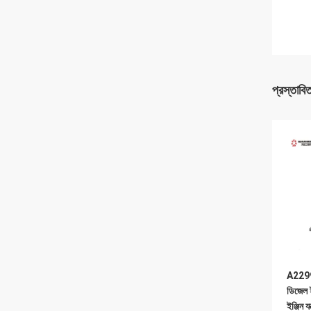
প্রস্তাবি
A229
ডিজেল ই
ইঞ্জিন যন