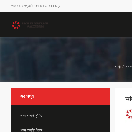
সেরা মানের পণ্যগুলি আপনার চয়ন করার জন্য
বাড়ি
/
খননক
সব পণ্য
আস
খনন বালতি বুশিং
খনন বালতি পিনস