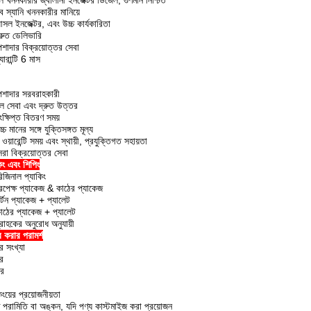
ল খননকারীর জ্বালানী ইনজেক্টর ডিজেল, গুণমান নিশ্চিত
 স্যানি খননকারীর মানিয়ে
সল ইনজেক্টর, এবং উচ্চ কার্যকারিতা
্রুত ডেলিভারি
েশাদার বিক্রয়োত্তর সেবা
যারান্টি 6 মাস
েশাদার সরবরাহকারী
ল সেবা এবং দ্রুত উত্তর
ক্ষিপ্ত বিতরণ সময়
্চ মানের সঙ্গে যুক্তিসঙ্গত মূল্য
ঘ ওয়ারেন্টি সময় এবং স্থায়ী, প্রযুক্তিগত সহায়তা
েরা বিক্রয়োত্তর সেবা
িং এবং শিপিং
িজিনাল প্যাকিং
রপেক্ষ প্যাকেজ & কাঠের প্যাকেজ
র্টন প্যাকেজ + প্যালেট
াঠের প্যাকেজ + প্যালেট
্রাহকের অনুরোধ অনুযায়ী
র করার পরামর্শ
র সংখ্যা
র
ার
িংয়ের প্রয়োজনীয়তা
িষ্ট পরামিতি বা অঙ্কন, যদি পণ্য কাস্টমাইজ করা প্রয়োজন