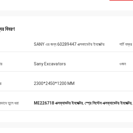
যের বিবরণ
SANY এর জন্য 60289447 এক্সকাভেটর ইনজেক্টর
পার্ট নম্বর
ার
Sany Excavators
ওজন
র
2300*2450*1200 MM
ষভাবে তুলে ধরা
ME226718 এক্সক্যাভটর ইনজেক্টর
,
স্প্রে সিস্টেম এক্সক্যাভেটর ইনজেক্টর
মাইকেল
কেনার অভিজ্ঞতা।