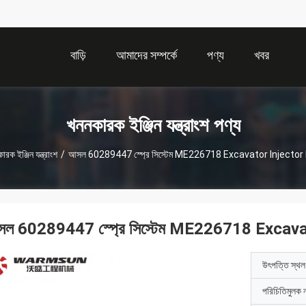
বাড়ি
আমাদের সম্পর্কে
পণ্য
খবর
খননকারক ইঞ্জিন যন্ত্রাংশ পণ্য
ারক ইঞ্জিন যন্ত্রাংশ
/
আসল 60289447 স্প্রে সিস্টেম ME226718 Excavator Injecto
ল 60289447 স্প্রে সিস্টেম ME226718 Excav
উৎপত্তি স্থল
পরিচিতিমুলক 