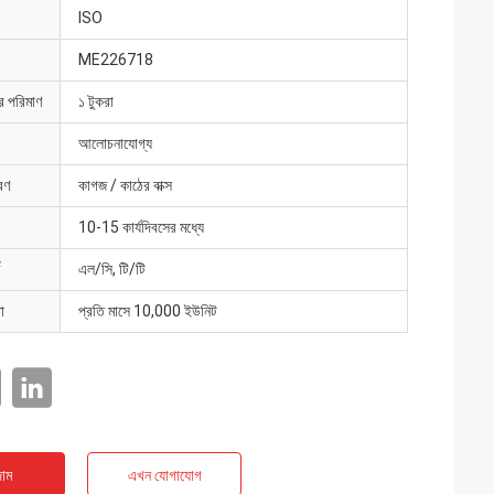
ISO
ME226718
ার পরিমাণ
১ টুকরা
আলোচনাযোগ্য
রণ
কাগজ / কাঠের বাক্স
10-15 কার্যদিবসের মধ্যে
এল/সি, টি/টি
া
প্রতি মাসে 10,000 ইউনিট
াম
এখন যোগাযোগ