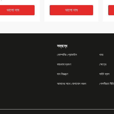
ভালো দাম
ভালো দাম
সম্বন্ধে
কোম্পানির প্রোফাইল
খবর
কারখানা ভ্রমণ
ক্ষেত্রে
মান নিয়ন্ত্রণ
সাইট ম্যাপ
রীর জন্য 60000733
60125365 90kPa আসল
D06
আমাদের সাথে যোগাযোগ করুন
গোপনীয়তা নীতি
9T8 হাইড্রোলিক পাম্প
খননকারী ইঞ্জিন রেডিয়েটার ক্যাপ
ইঞ্জি
র
SANY এর জন্য
ভালো দাম
ভালো দাম