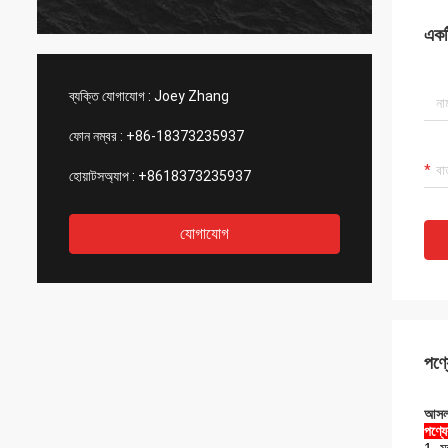
একটি
ব্যক্তি যোগাযোগ :
Joey Zhang
ফোন নম্বর :
+86-18373235937
হোয়াটসঅ্যাপ :
+8618373235937
যোগাযোগ
পণ্য
আসল
পণ্য