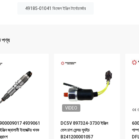
49185-01041 ডিজেল ইঞ্জিন টার্বোচার্জার
ত পণ্য
VIDEO
900009017 4939061
DC5V 897324-3730 ইঞ্জিন
6006
ঞ্জিন জ্বালানী ইনজেক্টর খনক
তেল চাপ সেন্সর স্যুইচ
পাম
্ত্রাংশ
B241200001057
DF