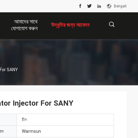
Bengali
আমাদের সাথে
উদ্ধৃতির জন্য আবেদন
যোগাযোগ করুন
描
r For SANY
述
ator Injector For SANY
চীন
নাম
Warmsun