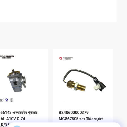
6143 এক্সকাভেটর প্লাঞ্জার
B240600000379
্প AL A10V O 74
MC867505 খনক ইঞ্জিন যন্ত্রাংশ
LR/31R-VSC42N00-S2
ইঞ্জিন গতি সেন্সর