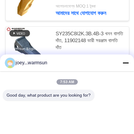
আলোচনাযোগ্য MOQ:1 টুকরা
আমাদের সাথে যোগাযোগ করুন
SY235C8I2K.3B.4B-3 খনন বালতি
দাঁত, 11902148 ভারী সরঞ্জাম বালতি
দাঁত
আলোচনাযোগ্য MOQ:1 টুকরা
joey...warmsun
আমাদের সাথে যোগাযোগ করুন
7:53 AM
সব
Good day, what product are you looking for?
খনন বালতি বুশিং
খনন বালতি পিনস
খনন বালতি দাঁত
ব্যবহৃত কংক্রিট পাম্প