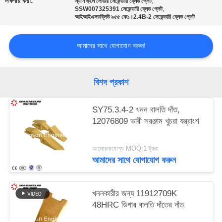
লক্ষণীয় করা:
,
স্যানি হুইল লোডার সেকেন্ডারি ব্লেড প্লেট
,
SSW007325391 সেকেন্ডারি ব্লেড প্লেট
আইআইএসডব্লিউ ৯৫৫ কে১।2.4B-2 সেকেন্ডারি ব্লেড প্লেট
আমাদের সাথে যোগাযোগ করুন!
বিশদ প্রকাশ
SY75.3.4-2 খনন বালতি দাঁত,
12076809 ভারী সরঞ্জাম খুচরা যন্ত্রাংশ
আলোচনাযোগ্য MOQ:1 টুকরা
আমাদের সাথে যোগাযোগ করুন
খননকারীর জন্য 11912709K
48HRC ডিগার বালতি দাঁতের দাঁত