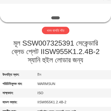
নিয়ন্ত্রণ
যোগাযোগ
করুন
খনন বালতি দাঁত
মূল SSW007325391 সেকেন্ডারি
উদ্ধৃতির
ব্লেড প্লেট IISW955K1.2.4B-2
জন্য
স্যানি হুইল লোডার জন্য
আবেদন
সাইট
উৎপত্তি স্থল:
চীন
ম্যাপ
পরিচিতিমুলক নাম:
WARMSUN
সাক্ষ্যদান:
ISO
PRIVACY
মডেল নম্বার:
IISW955K1.2.4B-2
POLICY