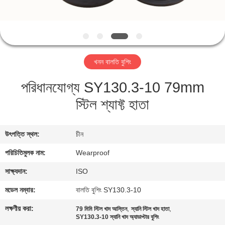
নিয়ন্ত্রণ
যোগাযোগ
করুন
খনন বালতি বুশিং
পরিধানযোগ্য SY130.3-10 79mm
উদ্ধৃতির
স্টিল শ্যাফ্ট হাতা
জন্য
আবেদন
উৎপত্তি স্থল:
চীন
সাইট
পরিচিতিমুলক নাম:
Wearproof
ম্যাপ
সাক্ষ্যদান:
ISO
মডেল নম্বার:
বালতি বুশিং SY130.3-10
PRIVACY
লক্ষণীয় করা:
,
,
79 মিমি স্টিল খাদ আস্তিন
স্যানি স্টিল খাদ হাতা
POLICY
SY130.3-10 স্যানি খাদ অ্যাডাপ্টার বুশিং