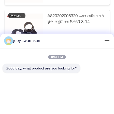
A820202005320 এক্সকাভেটর বালতি
বুশিং অ্যান্টি ক্ষয় SY60.3-14
আলোচনাযোগ্য MOQ:1 টুকরা
joey...warmsun
আমাদের সাথে যোগাযোগ করুন
8:41 PM
সব
Good day, what product are you looking for?
খনন বালতি বুশিং
খনন বালতি পিনস
খনন বালতি দাঁত
ব্যবহৃত কংক্রিট পাম্প
ব্যবহৃত খননকারী
SANY খননকারী ফিল্টার