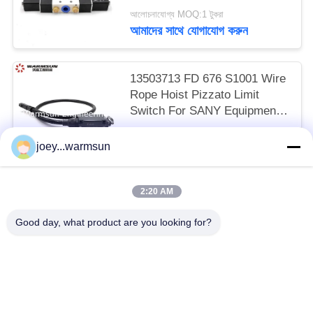
আলোচনাযোগ্য MOQ:1 টুকরা
আমাদের সাথে যোগাযোগ করুন
13503713 FD 676 S1001 Wire
Rope Hoist Pizzato Limit
Switch For SANY Equipment
(স্যানি সরঞ্জামের জন্য পিজাটো লিমিট
27 usd/piece MOQ:১ টুকরা
সুইচ)
joey...warmsun
আমাদের সাথে যোগাযোগ করুন
2:20 AM
সব
Good day, what product are you looking for?
খনন বালতি বুশিং
খনন বালতি পিনস
খনন বালতি দাঁত
ব্যবহৃত কংক্রিট পাম্প