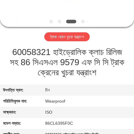
নিয়ন্ত্রণ
যোগাযোগ
করুন
ট্রাক ক্রেন খুচরা যন্ত্রাংশ
60058321 হাইড্রোলিক ক্লাচ রিলিজ
উদ্ধৃতির
সহ 86 সিএসএল 9579 এফ সি সি ট্রাক
জন্য
ক্রেনের খুচরা যন্ত্রাংশ
আবেদন
সাইট
উৎপত্তি স্থল:
চীন
ম্যাপ
পরিচিতিমুলক নাম:
Wearproof
সাক্ষ্যদান:
ISO
PRIVACY
মডেল নম্বার:
86CL6395F0C
POLICY