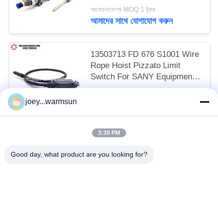
আলোচনাযোগ্য MOQ:1 টুকরা
আমাদের সাথে যোগাযোগ করুন
13503713 FD 676 S1001 Wire
Rope Hoist Pizzato Limit
Switch For SANY Equipment
(স্যানি সরঞ্জামের জন্য পিজাটো লিমিট
27 usd/piece MOQ:১ টুকরা
সুইচ)
joey...warmsun
আমাদের সাথে যোগাযোগ করুন
3:30 PM
সব
Good day, what product are you looking for?
খনন বালতি বুশিং
খনন বালতি পিনস
খনন বালতি দাঁত
ব্যবহৃত কংক্রিট পাম্প