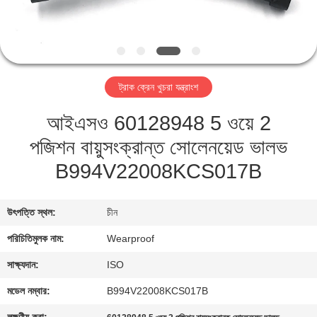
নিয়ন্ত্রণ
যোগাযোগ
করুন
ট্রাক ক্রেন খুচরা যন্ত্রাংশ
আইএসও 60128948 5 ওয়ে 2
উদ্ধৃতির
পজিশন বায়ুসংক্রান্ত সোলেনয়েড ভালভ
জন্য
B994V22008KCS017B
আবেদন
উৎপত্তি স্থল:
চীন
সাইট
ম্যাপ
পরিচিতিমুলক নাম:
Wearproof
সাক্ষ্যদান:
ISO
PRIVACY
মডেল নম্বার:
B994V22008KCS017B
POLICY