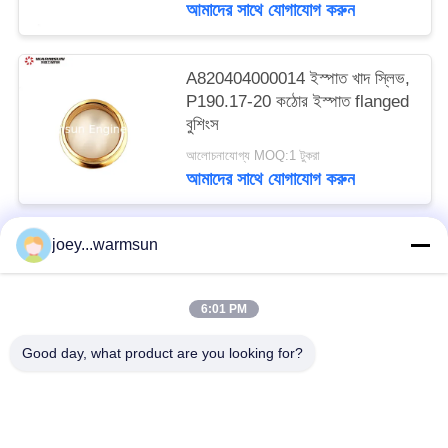
আমাদের সাথে যোগাযোগ করুন
A820404000014 ইস্পাত খাদ স্লিভ,
P190.17-20 কঠোর ইস্পাত flanged
বুশিংস
আলোচনাযোগ্য MOQ:1 টুকরা
আমাদের সাথে যোগাযোগ করুন
joey...warmsun
সব
6:01 PM
খনন বালতি বুশিং
খনন বালতি পিনস
Good day, what product are you looking for?
খনন বালতি দাঁত
ব্যবহৃত কংক্রিট পাম্প
ব্যবহৃত খননকারী
SANY খননকারী ফিল্টার