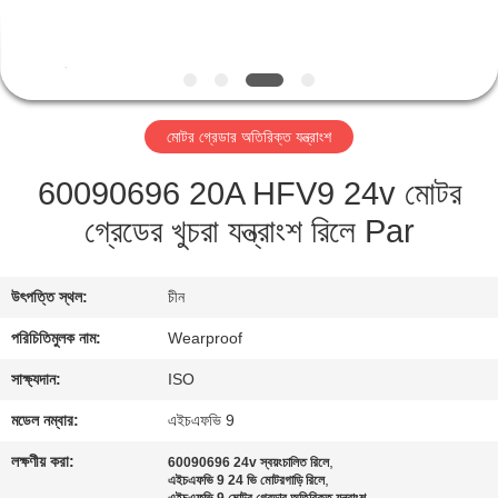
নিয়ন্ত্রণ
যোগাযোগ
করুন
মোটর গ্রেডার অতিরিক্ত যন্ত্রাংশ
60090696 20A HFV9 24v মোটর
উদ্ধৃতির
গ্রেডের খুচরা যন্ত্রাংশ রিলে Par
জন্য
আবেদন
উৎপত্তি স্থল:
চীন
সাইট
পরিচিতিমুলক নাম:
Wearproof
ম্যাপ
সাক্ষ্যদান:
ISO
মডেল নম্বার:
এইচএফভি 9
PRIVACY
লক্ষণীয় করা:
,
60090696 24v স্বয়ংচালিত রিলে
,
POLICY
এইচএফভি 9 24 ভি মোটরগাড়ি রিলে