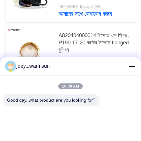
আলোচনাযোগ্য MOQ:1 টুকরা
আমাদের সাথে যোগাযোগ করুন
A820404000014 ইস্পাত খাদ স্লিভ,
P190.17-20 কঠোর ইস্পাত flanged
বুশিংস
আলোচনাযোগ্য MOQ:1 টুকরা
joey...warmsun
আমাদের সাথে যোগাযোগ করুন
10:09 AM
সব
Good day, what product are you looking for?
খনন বালতি বুশিং
খনন বালতি পিনস
খনন বালতি দাঁত
ব্যবহৃত কংক্রিট পাম্প