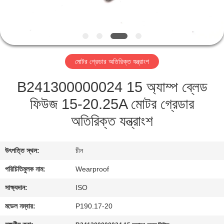
নিয়ন্ত্রণ
যোগাযোগ
করুন
মোটর গ্রেডার অতিরিক্ত যন্ত্রাংশ
B241300000024 15 অ্যাম্প ব্লেড
উদ্ধৃতির
ফিউজ 15-20.25A মোটর গ্রেডার
জন্য
অতিরিক্ত যন্ত্রাংশ
আবেদন
সাইট
উৎপত্তি স্থল:
চীন
ম্যাপ
পরিচিতিমুলক নাম:
Wearproof
সাক্ষ্যদান:
ISO
PRIVACY
মডেল নম্বার:
P190.17-20
POLICY