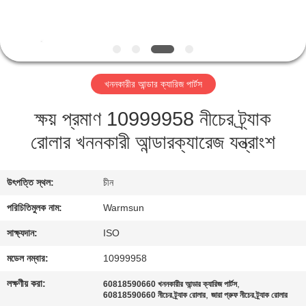
নিয়ন্ত্রণ
যোগাযোগ
করুন
খননকারীর আন্ডার ক্যারিজ পার্টস
ক্ষয় প্রমাণ 10999958 নীচের ট্র্যাক
উদ্ধৃতির
রোলার খননকারী আন্ডারক্যারেজ যন্ত্রাংশ
জন্য
আবেদন
উৎপত্তি স্থল:
চীন
সাইট
পরিচিতিমুলক নাম:
Warmsun
ম্যাপ
সাক্ষ্যদান:
ISO
মডেল নম্বার:
10999958
PRIVACY
লক্ষণীয় করা:
,
60818590660 খননকারীর আন্ডার ক্যারিজ পার্টস
,
POLICY
60818590660 নীচের ট্র্যাক রোলার
জারা প্রুফ নীচের ট্র্যাক রোলার