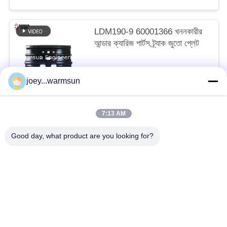
LDM190-9 60001366 খননকারীর
আন্ডার ক্যারিজ পার্টস ট্র্যাক জুতো প্লেট
আলোচনাযোগ্য MOQ:1 টুকরা
joey...warmsun
আমাদের সাথে যোগাযোগ করুন
7:13 AM
সব
Good day, what product are you looking for?
খনন বালতি বুশিং
খনন বালতি পিনস
খনন বালতি দাঁত
ব্যবহৃত কংক্রিট পাম্প
ব্যবহৃত খননকারী
SANY খননকারী ফিল্টার