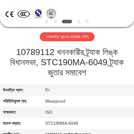
নিয়ন্ত্রণ
যোগাযোগ
করুন
খননকারীর আন্ডার ক্যারিজ পার্টস
10789112 খননকারীর ট্র্যাক লিঙ্ক
উদ্ধৃতির
বিধানসভা, STC190MA-6049 ট্র্যাক
জন্য
জুতার সমাবেশ
আবেদন
সাইট
উৎপত্তি স্থল:
চীন
ম্যাপ
পরিচিতিমুলক নাম:
Wearproof
সাক্ষ্যদান:
ISO
PRIVACY
মডেল নম্বার:
STC190MA-6049
POLICY