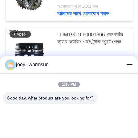
আলোচনাযোগ্য MOQ:1 টুকরা
আমাদের সাথে যোগাযোগ করুন
LDM190-9 60001366 খননকারীর
আন্ডার ক্যারিজ পার্টস ট্র্যাক জুতো প্লেট
আলোচনাযোগ্য MOQ:1 টুকরা
joey...warmsun
আমাদের সাথে যোগাযোগ করুন
1:13 PM
সব
Good day, what product are you looking for?
খনন বালতি বুশিং
খনন বালতি পিনস
খনন বালতি দাঁত
ব্যবহৃত কংক্রিট পাম্প