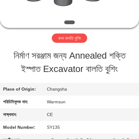
মান
নিয়ন্ত্রণ
খনন বালতি বুশিং
যোগাযোগ
নির্মাণ সরঞ্জাম জন্য Annealed শক্তি
করুন
ইস্পাত Excavator বালতি বুশিং
উদ্ধৃতির
Place of Origin:
Changsha
জন্য
পরিচিতিমুলক নাম:
Warmsun
আবেদন
সাক্ষ্যদান:
CE
Model Number:
SY135
সাইট