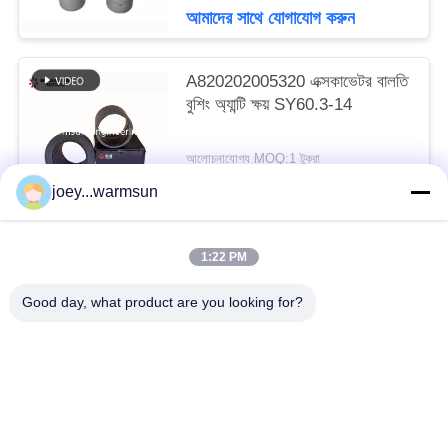
আমাদের সাথে যোগাযোগ করুন
A820202005320 এক্সকাভেটর বালতি
বুশিং অ্যান্টি ক্ষয় SY60.3-14
আলোচনাযোগ্য MOQ:1 টুকরা
আমাদের সাথে যোগাযোগ করুন
joey...warmsun
1:22 PM
সব
Good day, what product are you looking for?
খনন বালতি বুশিং
খনন বালতি পিনস
খনন বালতি দাঁত
ব্যবহৃত কংক্রিট পাম্প