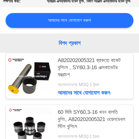
লক্ষণীয় করা:
,
অ্যানিল্ড এক্সক্যাভটর বকেট বুশিং
নির্মাণ সরঞ্জাম এক্সক্যাভটর বকেট বুশিং
ম্যাপ
আমাদের সাথে যোগাযোগ করুন!
PRIVACY
POLICY
বিশদ প্রকাশ
A820202005321 ব্যাকহো বাকেট
বুশিংস , SY60.3-16 এক্সকাভেটর
যন্ত্রাংশ
আলোচনাযোগ্য MOQ:1 টুকরা
আমাদের সাথে যোগাযোগ করুন
60 মিমি SY60.3-16 খনন বালতি
বুশিং, A820202005321 ওয়েলডেবল
স্টিল বুশিংস
আলোচনাযোগ্য MOQ:1 টুকরা