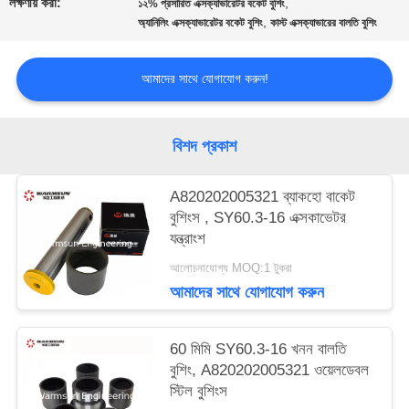
লক্ষণীয় করা:
,
১২% প্রসারিত এক্সক্যাভারেটর বকেট বুশিং
ম্যাপ
,
অ্যানিলিং এক্সক্যাভারেটর বকেট বুশিং
কাস্ট এক্সক্যাভারের বালতি বুশিং
আমাদের সাথে যোগাযোগ করুন!
PRIVACY
POLICY
বিশদ প্রকাশ
A820202005321 ব্যাকহো বাকেট
বুশিংস , SY60.3-16 এক্সকাভেটর
যন্ত্রাংশ
আলোচনাযোগ্য MOQ:1 টুকরা
আমাদের সাথে যোগাযোগ করুন
60 মিমি SY60.3-16 খনন বালতি
বুশিং, A820202005321 ওয়েলডেবল
স্টিল বুশিংস