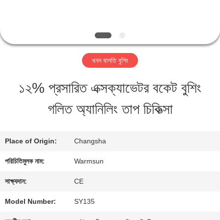
মান
নিয়ন্ত্রণ
খনন বালতি বুশিং
যোগাযোগ
১২% প্রসারিত এক্সক্যাভেটর বকেট বুশিং
করুন
গলিত অ্যানিলিং তাপ চিকিত্সা
উদ্ধৃতির
Place of Origin:
Changsha
জন্য
পরিচিতিমুলক নাম:
Warmsun
আবেদন
সাক্ষ্যদান:
CE
Model Number:
SY135
সাইট