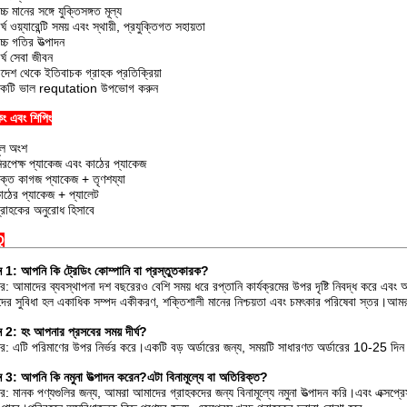
্চ মানের সঙ্গে যুক্তিসঙ্গত মূল্য
র্ঘ ওয়্যারেন্টি সময় এবং স্থায়ী, প্রযুক্তিগত সহায়তা
্চ গতির উত্পাদন
র্ঘ সেবা জীবন
িদেশ থেকে ইতিবাচক গ্রাহক প্রতিক্রিয়া
কটি ভাল requtation উপভোগ করুন
িং এবং শিপিং
ূল অংশ
িরপেক্ষ প্যাকেজ এবং কাঠের প্যাকেজ
ক্ত কাগজ প্যাকেজ + তৃণশয্যা
াঠের প্যাকেজ + প্যালেট
্রাহকের অনুরোধ হিসাবে
Q
্ন 1: আপনি কি ট্রেডিং কোম্পানি বা প্রস্তুতকারক?
র: আমাদের ব্যবস্থাপনা দশ বছরেরও বেশি সময় ধরে রপ্তানি কার্যক্রমের উপর দৃষ্টি নিবদ্ধ করে এবং আ
ের সুবিধা হল একাধিক সম্পদ একীকরণ, শক্তিশালী মানের নিশ্চয়তা এবং চমৎকার পরিষেবা স্তর।আমরা
্ন 2: হং আপনার প্রসবের সময় দীর্ঘ?
র: এটি পরিমাণের উপর নির্ভর করে।একটি বড় অর্ডারের জন্য, সময়টি সাধারণত অর্ডারের 10-25 দি
্ন 3: আপনি কি নমুনা উত্পাদন করেন?এটা বিনামূল্যে বা অতিরিক্ত?
র: মানক পণ্যগুলির জন্য, আমরা আমাদের গ্রাহকদের জন্য বিনামূল্যে নমুনা উত্পাদন করি।এবং এক্সপ্রে