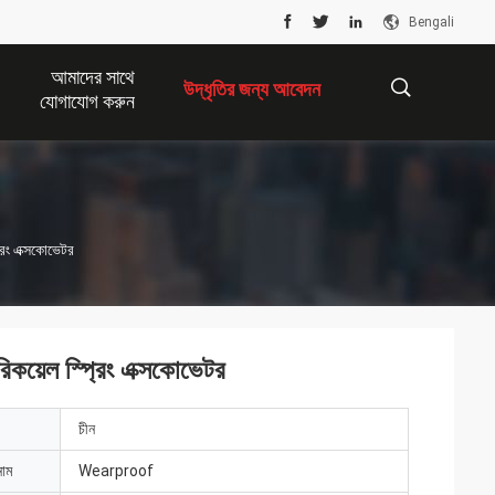
Bengali
আমাদের সাথে
উদ্ধৃতির জন্য আবেদন
যোগাযোগ করুন
描
্রিং এক্সকোভেটর
述
রিকয়েল স্প্রিং এক্সকোভেটর
চীন
নাম
Wearproof