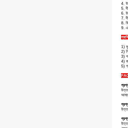
4. উচ
5. দী
6. উচ
7. দী
8. ব
9. এ
প্যাক
1) ম
2) ন
3) শ
4) ক
5) গ
FA
প্রশ
উত্ত
আমাদ
প্রশ
উত্ত
প্রশ
উত্ত