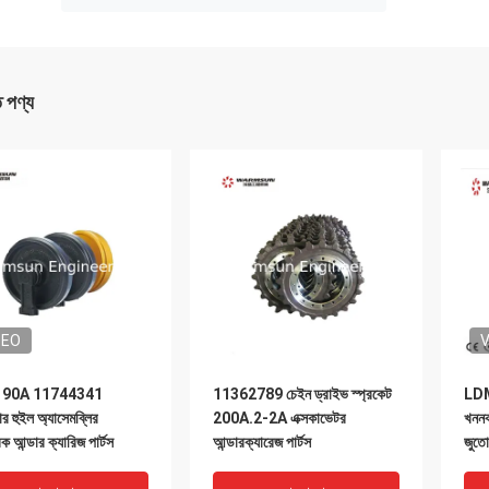
ত পণ্য
DEO
V
90A 11744341
11362789 চেইন ড্রাইভ স্প্রকেট
LD
 হুইল অ্যাসেমব্লির
200A.2-2A এক্সকাভেটর
খননকা
 আন্ডার ক্যারিজ পার্টস
আন্ডারক্যারেজ পার্টস
জুতো