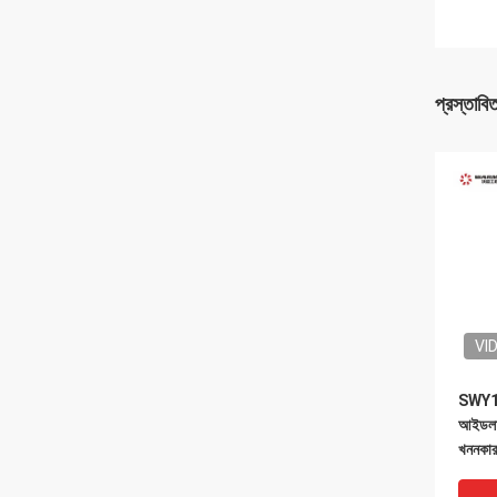
প্রস্তাবি
VI
SWY1
আইডলার
খননকারক