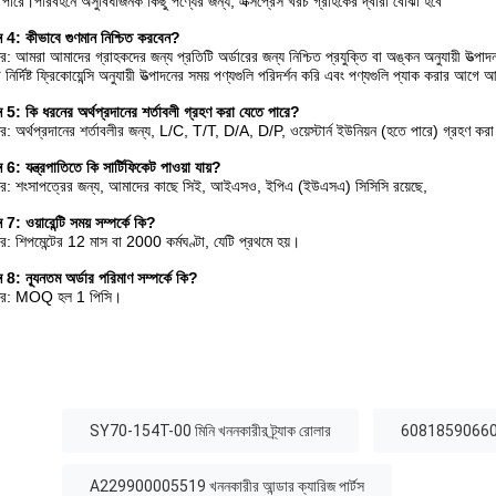
 পারে।পরিবহনে অসুবিধাজনক কিছু পণ্যের জন্য, এক্সপ্রেস খরচ গ্রাহকের দ্বারা বোঝা হবে
্ন 4: কীভাবে গুণমান নিশ্চিত করবেন?
র: আমরা আমাদের গ্রাহকদের জন্য প্রতিটি অর্ডারের জন্য নিশ্চিত প্রযুক্তি বা অঙ্কন অনুযায়ী উত
নির্দিষ্ট ফ্রিকোয়েন্সি অনুযায়ী উত্পাদনের সময় পণ্যগুলি পরিদর্শন করি এবং পণ্যগুলি প্যাক করার আগে 
্ন 5: কি ধরনের অর্থপ্রদানের শর্তাবলী গ্রহণ করা যেতে পারে?
র: অর্থপ্রদানের শর্তাবলীর জন্য, L/C, T/T, D/A, D/P, ওয়েস্টার্ন ইউনিয়ন (হতে পারে) গ্রহণ করা
ন 6: যন্ত্রপাতিতে কি সার্টিফিকেট পাওয়া যায়?
র: শংসাপত্রের জন্য, আমাদের কাছে সিই, আইএসও, ইপিএ (ইউএসএ) সিসিসি রয়েছে,
ন 7: ওয়ারেন্টি সময় সম্পর্কে কি?
র: শিপমেন্টের 12 মাস বা 2000 কর্মঘণ্টা, যেটি প্রথমে হয়।
ন 8: ন্যূনতম অর্ডার পরিমাণ সম্পর্কে কি?
তর: MOQ হল 1 পিসি।
:
SY70-154T-00 মিনি খননকারীর ট্র্যাক রোলার
60818590660 খনন
A229900005519 খননকারীর আন্ডার ক্যারিজ পার্টস