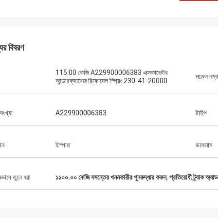
যের বিবরণ
115.00 কেজি A229900006383 এক্সকাভেটর
মডেল নম্ব
আন্ডারক্যারেজ রিকোয়েল স্প্রিং 230-41-20000
সংখ্যা
A229900006383
টাইপ
ান
ইস্পাত
ডাকনাম
ষভাবে তুলে ধরা
১১০০.০০ কেজি বসন্তের খননকারীর পুনরুদ্ধার করুন
,
প্রতিরোধী ট্র্যাক অ্যা
মাইকেল
কেনার অভিজ্ঞতা।