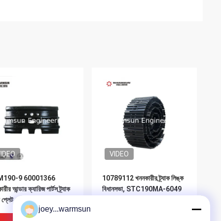
IDEO
VIDEO
M190-9 60001366
10789112 খননকারীর ট্র্যাক লিঙ্ক
রীর আন্ডার ক্যারিজ পার্টস ট্র্যাক
বিধানসভা, STC190MA-6049
 প্লেট
ট্র্যাক জুতার সমাবেশ
joey...warmsun