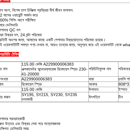
ের বিবরণ
ল অংশ, বিশেষ তাপ চিকিত্সা প্রক্রিয়া দীর্ঘ জীবন ফলাফল.
 মাসের ওয়ারেন্টি সমর্থন করে
00% শিপিং আগে পরীক্ষিত
ময়ে ডেলিভারি
েশাদার QC দল
রা বিক্রয় দল, 24 ঘন্টা পরিষেবা
্রতিটি অংশের জন্য, আমাদের কাছে একটি পেশাদার বিক্রয়োত্তর পরিষেবা রয়েছে।
ই ওয়েবসাইটটি সমস্ত পণ্য দেখায় না, আরও তথ্যের জন্য, অনুগ্রহ করে এই ওয়েবসাইট থেকে 
 পরামিতি টেবিল
115.00 কেজি A229900006383
ের নাম
পরিচিতিমুলক নাম
পরিধানর
এক্সকাভেটর আন্ডারক্যারেজ রিকোয়েল স্প্রিং 230-
41-20000
সংখ্যা
A229900006383
ধারা
চ্যাসি পার
াম
রিকোয়েল স্প্রিং
আকার
808*31
115.00 কেজি
উপাদান
ইস্পাত
SY195, SY215, SY230, SY235
হার করুন
উৎপত্তি
চীন
খননকারী
েশাদার সরবরাহকারী
্রুত উত্তর এবং বিক্রয় সেবা পরে সন্তোষজনক
ক্ষিপ্ত ডেলিভারি সময়