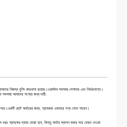
মাদের নিজস্ব বুশিং কারখানা রয়েছে।ওয়ার্মসন সবসময় পেশাদার এবং নির্ভরযোগ্য।
 সবসময় আমাদের পণ্যের জন্য দায়ী.
ন পরে।একটি ছোট অর্ডারের জন্য, গ্রাহকরা একবারে পণ্য পেতে পারেন।
স খরচ গ্রাহকের দ্বারা বোঝা হবে, কিন্তু অর্ডার স্থাপন করার পরে ফেরত দেওয়া