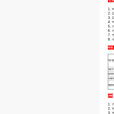
পণ্য
1. ভা
2. 12
3. 1
4. স
5. প
6. সে
7. প
8. এ
পণ্য
পণ্য
অংশ 
ডাকন
ওজন
ব্যব
সেবা
1. প
2. দ
3. সং