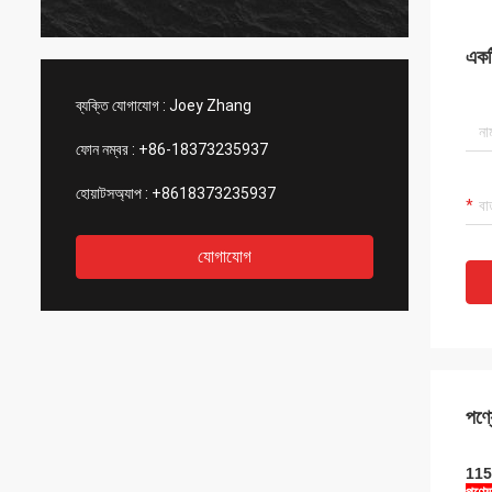
একটি
ব্যক্তি যোগাযোগ :
Joey Zhang
ফোন নম্বর :
+86-18373235937
হোয়াটসঅ্যাপ :
+8618373235937
যোগাযোগ
পণ্য
115.