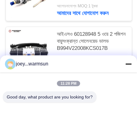
আলোচনাযোগ্য MOQ:1 টুকরা
আমাদের সাথে যোগাযোগ করুন
আইএসও 60128948 5 ওয়ে 2 পজিশন
বায়ুসংক্রান্ত সোলেনয়েড ভালভ
B994V22008KCS017B
আলোচনাযোগ্য MOQ:1 টুকরা
joey...warmsun
আমাদের সাথে যোগাযোগ করুন
11:28 PM
সব
Good day, what product are you looking for?
খনন বালতি বুশিং
খনন বালতি পিনস
খনন বালতি দাঁত
ব্যবহৃত কংক্রিট পাম্প