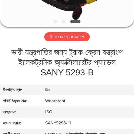
নিয়ন্ত্রণ
যোগাযোগ
করুন
ট্রাক ক্রেন খুচরা যন্ত্রাংশ
ভারী যন্ত্রপাতির জন্য ট্রাক ক্রেন যন্ত্রাংশ
উদ্ধৃতির
ইলেকট্রনিক অ্যাক্সিলারেটর প্যাডেল
জন্য
SANY 5293-B
আবেদন
উৎপত্তি স্থল:
চীন
সাইট
ম্যাপ
পরিচিতিমুলক নাম:
Wearproof
সাক্ষ্যদান:
ISO
PRIVACY
মডেল নম্বার:
SANY5293- বি
POLICY