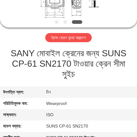
নিয়ন্ত্রণ
যোগাযোগ
করুন
ট্রাক ক্রেন খুচরা যন্ত্রাংশ
SANY মোবাইল ক্রেনের জন্য SUNS
উদ্ধৃতির
CP-61 SN2170 টাওয়ার ক্রেন সীমা
জন্য
সুইচ
আবেদন
সাইট
উৎপত্তি স্থল:
চীন
ম্যাপ
পরিচিতিমুলক নাম:
Wearproof
সাক্ষ্যদান:
ISO
PRIVACY
মডেল নম্বার:
SUNS CP-61 SN2170
POLICY