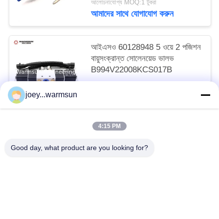
আলোচনাযোগ্য MOQ:1 টুকরা
আমাদের সাথে যোগাযোগ করুন
আইএসও 60128948 5 ওয়ে 2 পজিশন
বায়ুসংক্রান্ত সোলেনয়েড ভালভ
B994V22008KCS017B
আলোচনাযোগ্য MOQ:1 টুকরা
joey...warmsun
আমাদের সাথে যোগাযোগ করুন
4:15 PM
সব
Good day, what product are you looking for?
খনন বালতি বুশিং
খনন বালতি পিনস
খনন বালতি দাঁত
ব্যবহৃত কংক্রিট পাম্প