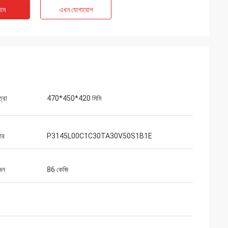
াম
এখন যোগাযোগ
ত্রা
470*450*420 মিমি
ার
P3145L00C1C30TA30V50S1B1E
জন
86 কেজি