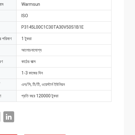
নাম
Warmsun
ISO
P3145L00C1C30TA30V50S1B1E
ার পরিমাণ
1 টুকরা
আলোচনাযোগ্য
রণ
কাঠের বাক্স
1-3 কাজের দিন
এল/সি, টি/টি, ওয়েস্টার্ন ইউনিয়ন
া
প্রতি বছর 120000 টুকরা