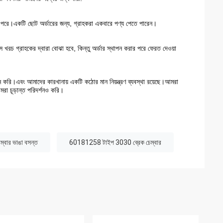
ন পরে।একটি ছোট অর্ডারের জন্য, গ্রাহকরা একবারে পণ্য পেতে পারেন।
স খরচ গ্রাহকের দ্বারা বোঝা হবে, কিন্তু অর্ডার স্থাপন করার পরে ফেরত দেওয়া
াদন করি।এবং আমাদের কারখানায় একটি কঠোর মান নিয়ন্ত্রণ ব্যবস্থা রয়েছে।আমরা
আমরা চূড়ান্ত পরিদর্শনও করি।
্বার ভাঙা বসন্ত
60181258 টাইপ 3030 ব্রেক চেম্বার