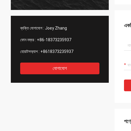
একটি
ব্যক্তি যোগাযোগ :
Joey Zhang
ফোন নম্বর :
+86-18373235937
হোয়াটসঅ্যাপ :
+8618373235937
যোগাযোগ
পণ্য