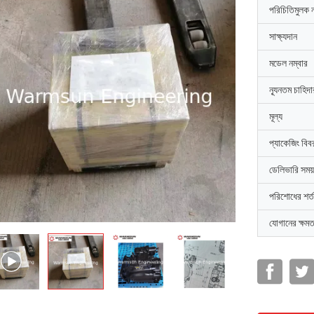
পরিচিতিমুলক 
সাক্ষ্যদান
মডেল নম্বার
ন্যূনতম চাহিদ
মূল্য
প্যাকেজিং বিব
ডেলিভারি সময়
পরিশোধের শর্ত
যোগানের ক্ষমত