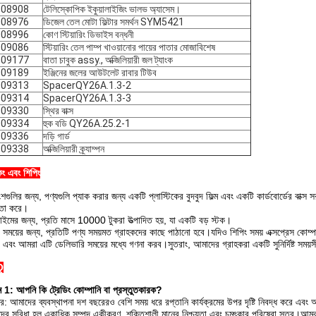
008908
টেলিস্কোপিক ইকুয়ালাইজিং ভালভ অ্যাসেম।
008976
ডিজেল তেল মোটা ফিল্টার সমর্থন SYM5421
008996
কোণ স্টিয়ারিং ডিভাইস বন্ধনী
009086
স্টিয়ারিং তেল পাম্প খাওয়ানোর পায়ের পাতার মোজাবিশেষ
009177
বাতা চাবুক assy., অক্জিলিয়ারী জল ট্যাংক
009189
ইঞ্জিনের জলের আউটলেট রাবার টিউব
009313
SpacerQY26A.1.3-2
009314
SpacerQY26A.1.3-3
009330
স্থির বাক্স
009334
হুক বডি QY26A.25.2-1
009336
দড়ি গার্ড
009338
অক্জিলিয়ারী ক্র্যাম্পন
িং এবং শিপিং
রাংশগুলির জন্য, পণ্যগুলি প্যাক করার জন্য একটি প্লাস্টিকের বুদবুদ ফিল্ম এবং একটি কার্ডবোর্ডের ব
়তা করে।
াইমের জন্য, প্রতি মাসে 10000 টুকরা উত্পাদিত হয়, যা একটি বড় স্টক।
ং সময়ের জন্য, প্রতিটি পণ্য সময়মত গ্রাহকদের কাছে পাঠানো হবে।যদিও শিপিং সময় এক্সপ্রেস কোম্
, এবং আমরা এটি ডেলিভারি সময়ের মধ্যে গণনা করব।সুতরাং, আমাদের গ্রাহকরা একটি সুনির্দিষ্ট সময়
Q
্ন 1: আপনি কি ট্রেডিং কোম্পানি বা প্রস্তুতকারক?
র: আমাদের ব্যবস্থাপনা দশ বছরেরও বেশি সময় ধরে রপ্তানি কার্যক্রমের উপর দৃষ্টি নিবদ্ধ করে এবং আ
ের সুবিধা হল একাধিক সম্পদ একীকরণ, শক্তিশালী মানের নিশ্চয়তা এবং চমৎকার পরিষেবা স্তর।আমরা