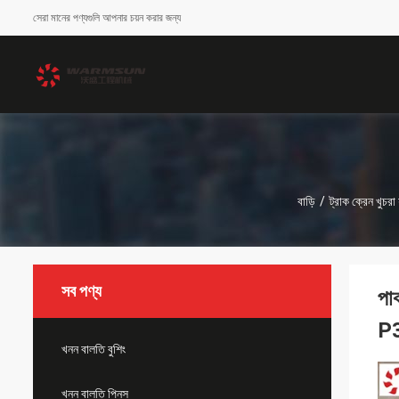
সেরা মানের পণ্যগুলি আপনার চয়ন করার জন্য
বাড়ি
/
ট্রাক ক্রেন খুচরা য
সব পণ্য
পা
P
খনন বালতি বুশিং
খনন বালতি পিনস