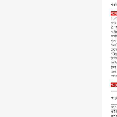
পার
পণ্য
1. এ
সময়,
2. প
সর্ব
সর্বো
প্র
তেল 
তেলে
পরিস
তাপম
কেসি
ঠান্
তেল: 
শেল 
পণ্য
পণ্য
অংশ 
পার্ট
পার্ট