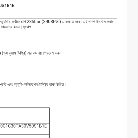
V50S1B1E
ূর্ণ স্থানচ্যুতির অধীনে চাপ 235bar (3408PSI) এ কমাতে হবে।এই পাম্প ইনস্টল করার
ে সামঞ্জস্য করুন।সুযোগ
 (ভ্যাকুয়াম ডিগ্রি) এর কম নয়।প্রবেশ করুন
রস্ট এবং অ্যান্টি-অক্সিডেশন বৈশিষ্ট্য থাকা উচিত।
00C1C30TA30V50S1B1E