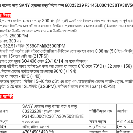
্কার পাম্পের জন্য SANY ক্রেনের জন্য পিস্টন পাম্প 60323239 P3145L00C1C30TA30
ের বিবরণ
ই পাম্পের সর্বোচ্চ কাজের চাপ হল 300 বার।সি শ্যাফ্ট এক্সটেনশন বিকল্পের সাথে পাম্পের জন্য, সম্প
 প্রথমে সিস্টেমের চাপ পরীক্ষা করুন এবং সিস্টেম বা প্রধান ভালভের চাপকে একটি যুক্তিসঙ্গত মানের সাথ
্রস্তাবিত ইনস্টলেশন এবং অপারেশন এবং ইনস্টলেশন পদ্ধতি
োচ্চ গতি: 2500RPM
চ্চ চাপ: 300 বার
বাহ: 362.51/মিনিট (958GPM@2500RPM
ইনলেট শর্ত: সর্বোচ্চ রেট গতিতে পেট্রোলিয়াম-ভিত্তিক তেল ব্যবহার করুন, 0.88 বার (5.8 ইন-এইচজি)
র চাপ 15বারের বেশি নয় (217PSI)
্রাবণ: তেল দূষণ ISO4406 কোড 20/18/14 এর মধ্যে সীমাবদ্ধ
াত্রা পরিসীমা: সাধারণত ট্যাঙ্কে কাজ করা তেলের তাপমাত্রা 0°C থেকে 70°C (+32 থেকে +158)
ং লিকেজ তেলের সর্বোচ্চ কাজের তাপমাত্রা 90°C (+194)
ডা শুরু তাপমাত্রা -40°C (+40)
কাজের সান্দ্রতার পরিসীমা 15-40 ফিল্ড cSt এর মধ্যে এবং হাইড্রোলিক তেলের অ্যান্টি-ওয়্যার, অ্যান্টি-
ফুটো: 320 বারে 12L/মিনিট (3.2GPM), সর্বাধিক পিছনের চাপ হল 1bar (145PSI)
ের পরামিতি
SANY ক্রেনের জন্য পার্কার পাম্পের জন্য
ের নাম
পরিচিতিমুলক নাম
ওয়ার্মসন
60323239 প্লাঞ্জার পাম্প
P3145L00C1C30TA30V50S1B1E
সংখ্যা
৬০৩২৩২৩৯
মডেল নম্বার
P3145L
 টাইপ
হাইড্রোলিক যন্ত্রাংশ
পণ্য উপাদান
ইস্পাত
 সাইজ
470*450*420 মিমি
প্রযোজ্য শিল্প
সানি সারস