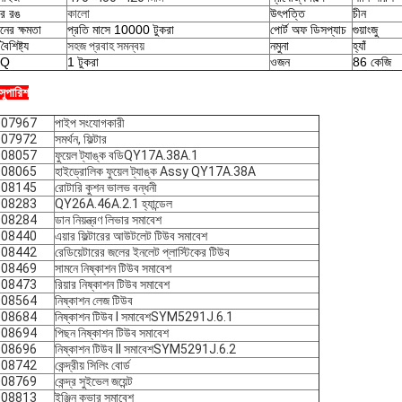
ের রঙ
কালো
উৎপত্তি
চীন
নের ক্ষমতা
প্রতি মাসে 10000 টুকরা
পোর্ট অফ ডিসপ্যাচ
গুয়াংজু
ৈশিষ্ট্য
সহজ প্রবাহ সমন্বয়
নমুনা
হ্যাঁ
Q
1 টুকরা
ওজন
86 কেজি
সুপারিশ
007967
পাইপ সংযোগকারী
007972
সমর্থন, ফিল্টার
008057
ফুয়েল ট্যাঙ্ক বডিQY17A.38A.1
008065
হাইড্রোলিক ফুয়েল ট্যাঙ্ক Assy QY17A.38A
008145
রোটারি কুশন ভালভ বন্ধনী
008283
QY26A.46A.2.1 হ্যান্ডেল
008284
ডান নিয়ন্ত্রণ লিভার সমাবেশ
008440
এয়ার ফিল্টারের আউটলেট টিউব সমাবেশ
008442
রেডিয়েটারের জলের ইনলেট প্লাস্টিকের টিউব
008469
সামনে নিষ্কাশন টিউব সমাবেশ
008473
রিয়ার নিষ্কাশন টিউব সমাবেশ
008564
নিষ্কাশন লেজ টিউব
008684
নিষ্কাশন টিউব Ⅰ সমাবেশSYM5291J.6.1
008694
পিছন নিষ্কাশন টিউব সমাবেশ
008696
নিষ্কাশন টিউব ⅠⅠ সমাবেশSYM5291J.6.2
008742
কেন্দ্রীয় সিলিং বোর্ড
008769
কেন্দ্র সুইভেল জয়েন্ট
008813
ইঞ্জিন কভার সমাবেশ