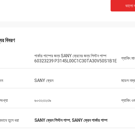
ভালো দ
যের বিবরণ
পার্কার পাম্পের জন্য SANY ক্রেনের জন্য পিস্টন পাম্প
প্যাকিং মা
60323239 P3145L00C1C30TA30V50S1B1E
দন
SANY ক্রেন
মডেল নম্ব
সংখ্যা
৬০৩২৩২৩৯
প্যাকিং ও
মাইকেল
ষভাবে তুলে ধরা
SANY ক্রেন পিস্টন পাম্প
,
SANY ক্রেন পার্কার পাম্প
কেনার অভিজ্ঞতা।