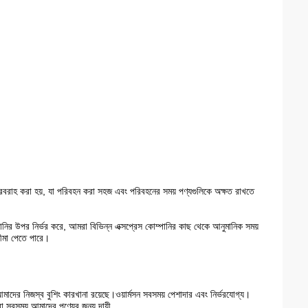
াক্স সরবরাহ করা হয়, যা পরিবহন করা সহজ এবং পরিবহনের সময় পণ্যগুলিকে অক্ষত রাখতে
পানির উপর নির্ভর করে, আমরা বিভিন্ন এক্সপ্রেস কোম্পানির কাছ থেকে আনুমানিক সময়
সীমা পেতে পারে।
মাদের নিজস্ব বুশিং কারখানা রয়েছে।ওয়ার্মসন সবসময় পেশাদার এবং নির্ভরযোগ্য।
 সবসময় আমাদের পণ্যের জন্য দায়ী.