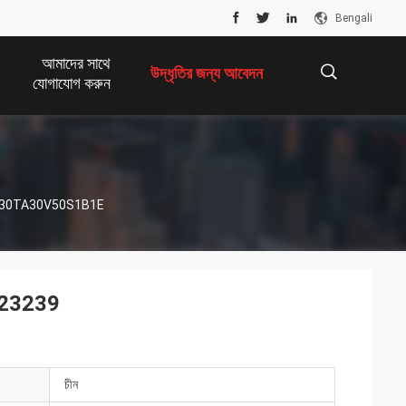
Bengali
আমাদের সাথে
উদ্ধৃতির জন্য আবেদন
যোগাযোগ করুন
描
L00C1C30TA30V50S1B1E
述
60323239
চীন