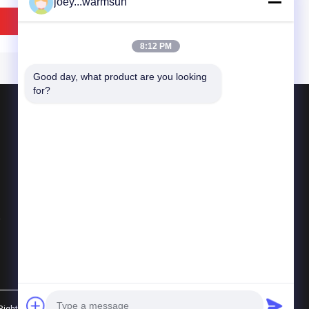
joey...warmsun
94V22008KCS017B
Equipment (স্যানি সরঞ্জামের জন্য
পিজাটো লিমিট সুইচ)
ভালো দাম
ভালো দাম
8:12 PM
Good day, what product are you looking 
for?
পণ্য
খনন বালতি বুশিং
খনন বালতি পিনস
খনন বালতি দাঁত
7 60083173 উচ্চতা সীমা
ড্যাশবোর্ড 60026119 বাস সরঞ্জাম
সব ধরনের
চ ট্রাক ক্রেনের খুচরা যন্ত্রাংশ
প্যানেল SJC6110N ট্রাক ক্রেনের
খুচরা যন্ত্রাংশ
ভালো দাম
ভালো দাম