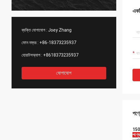
একটি
ব্যক্তি যোগাযোগ :
Joey Zhang
ফোন নম্বর :
+86-18373235937
হোয়াটসঅ্যাপ :
+8618373235937
যোগাযোগ
পণ্য
1503
পণ্য