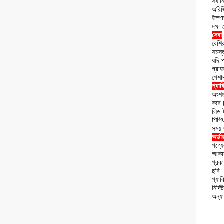
স্যান
অরিজি
ইস্প
দক্ষ
সেবা
বেশির
সমস্
যদি প
গ্রা
পেশাদ
প্যাক
অংশগু
করে
লিড 
শিপি
সময়
অর্ডা
পণ্যে
আকা
প্রক
ছবি
প্যাক
নির্দ
অন্যা