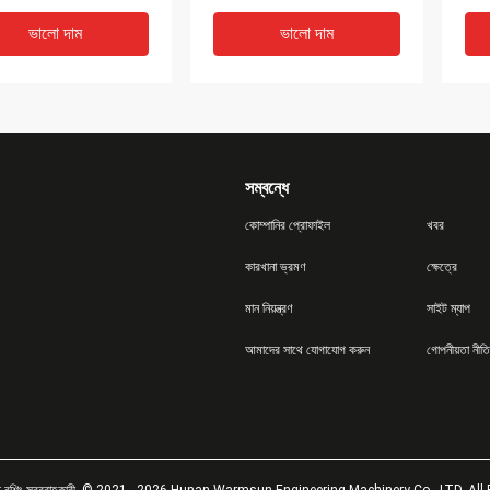
B9
ভালো দাম
ভালো দাম
সম্বন্ধে
কোম্পানির প্রোফাইল
খবর
কারখানা ভ্রমণ
ক্ষেত্রে
মান নিয়ন্ত্রণ
সাইট ম্যাপ
-20 এফএ / 1 এয়ার ব্রেক
1 এ ডিসি 24 ভি এন্টি টু ব্লক সীমা
IP6
আমাদের সাথে যোগাযোগ করুন
গোপনীয়তা নীতি
র ব্রোকেন স্প্রিং, 60181258
স্যুইচ 60083173 ট্রাক ক্রেনের
স্যুই
030 ব্রেক চেম্বার
খুচরা যন্ত্রাংশ
ভালো দাম
ভালো দাম