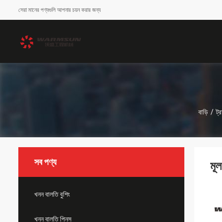
সেরা মানের পণ্যগুলি আপনার চয়ন করার জন্য
বাড়ি
/
ট্
সব পণ্য
মূ
খনন বালতি বুশিং
খনন বালতি পিনস