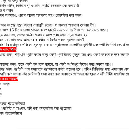
ি ক্রেনের জন্য ব্যবহৃত
নাল পার্টস, নির্ভরযোগ্য গুণমান, অ্যান্টি-সিসমিক এবং জলরোধী
াত উপাদান
 তাপ অপসারণ, খারাপ কাজের অবস্থার সাথে মোকাবিলা করা সহজ
ভাগ অংশের পুরো বছরের ওয়ারেন্টি রয়েছে, যা বাজারে অন্যদের তুলনায় দীর্ঘ।
ত অংশ 15 দিনের মধ্যে কোনও কারণ ছাড়াই ফেরত বা প্রতিস্থাপন করা যেতে পারে।
্রয়োজন হয়, তাহলে অর্ডার দেওয়ার আগে গ্রাহকদের নমুনা দেওয়া হয়।
হকরা যে কোন সময় আমাদের কারখানা পরিদর্শন করতে স্বাগত জানাই।
ার বিক্রয়োত্তর পরিষেবা ব্যবস্থার কারণে গ্রাহকদের অনলাইনে সুনির্দিষ্ট এবং স্পষ্ট নির্দেশনা দেওয়া হ
িং এবং শিপিং
লির জন্য, পণ্যগুলি প্যাক করার জন্য একটি প্লাস্টিকের বুদ্বুদ ফিল্ম এবং একটি কার্ডবোর্ড বাক্স স
।
টাইমের জন্য, হাতে একটি বড় স্টক রয়েছে, যা একটি সংক্ষিপ্ত বিতরণ সময় অবদান রাখে।
ংয়ের জন্য, প্রতিটি পণ্য সময়মতো গ্রাহকদের কাছে পাঠানো হবে। যদিও শিপিংয়ের সময় এক্সপ্রেস কো
 জানি,এবং আমরা এটা ডেলিভারি সময় গণনা করা হবেযাতে আমাদের গ্রাহকরা একটি নির্দিষ্ট সময়সীমা 
র করার পরামর্শ
র সংখ্যা
র
ার
িংয়ের প্রয়োজনীয়তা
িষ্ট পরামিতি বা অঙ্কন, যদি পণ্য কাস্টমাইজ করা প্রয়োজন
ন্য প্রয়োজনীয়তা