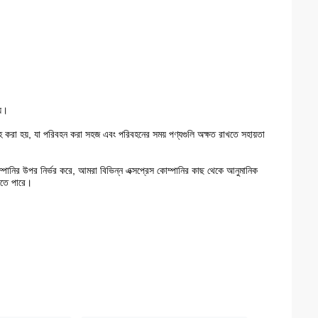
য়।
রবরাহ করা হয়, যা পরিবহন করা সহজ এবং পরিবহনের সময় পণ্যগুলি অক্ষত রাখতে সহায়তা
ম্পানির উপর নির্ভর করে, আমরা বিভিন্ন এক্সপ্রেস কোম্পানির কাছ থেকে আনুমানিক
পেতে পারে।