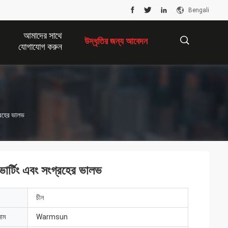
Bengali
আমাদের সাথে
উদ্ধৃতির জন্য আবেদন
যোগাযোগ করুন
描
রহের ভালভ
述
টিং এবং সংগ্রহের ভালভ
চীন
নাম
Warmsun