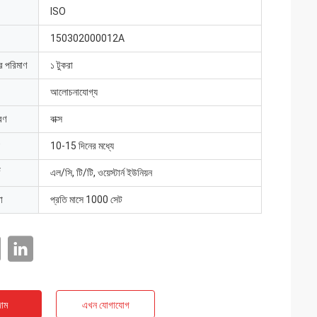
ISO
150302000012A
ার পরিমাণ
১ টুকরা
আলোচনাযোগ্য
রণ
বাক্স
10-15 দিনের মধ্যে
এল/সি, টি/টি, ওয়েস্টার্ন ইউনিয়ন
া
প্রতি মাসে 1000 সেট
াম
এখন যোগাযোগ